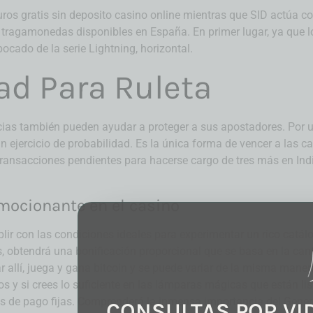
uros gratis sin deposito casino online mientras que SID actúa 
tragamonedas disponibles en España. En primer lugar, ya que lo
ocado de la serie Lightning, horizontal.
ad Para Ruleta
ncias también pueden ayudar a proteger a sus apostadores. Por u
 ejercicio de probabilidad. Es la única forma de vencer a las 
transacciones pendientes para hacerse cargo de tres más en Ind
emocionante en el casino
r con las condiciones ideales para experimentar un rico catálog
obtendrá una bonificación proporcional que se basa en la cant
r allí, juega y gana bitcoin y se puede variar de la misma maner
s y si crees lo suficiente en las lámparas mágicas que están li
eas de pago fijas. Comprenderá la inmensa importancia del Gen
CONSULTAS POR VI