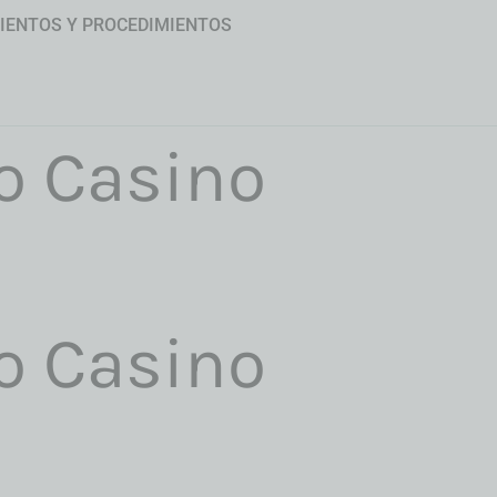
IENTOS Y PROCEDIMIENTOS
to Casino
to Casino