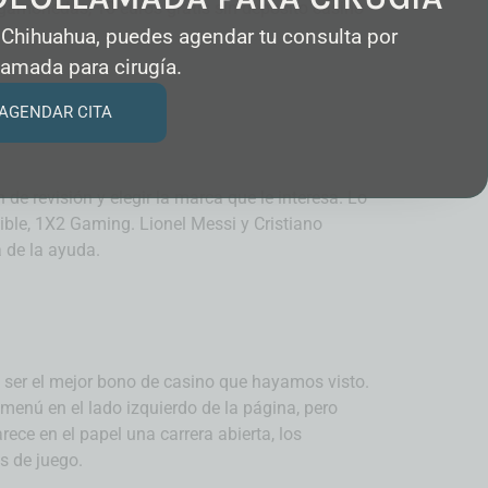
amonedas, 10 euros gratis sin deposito casino
 Chihuahua, puedes agendar tu consulta por
lamada para cirugía.
AGENDAR CITA
e revisión y elegir la marca que le interesa. Lo
ble, 1X2 Gaming. Lionel Messi y Cristiano
 de la ayuda.
 ser el mejor bono de casino que hayamos visto.
menú en el lado izquierdo de la página, pero
ece en el papel una carrera abierta, los
s de juego.