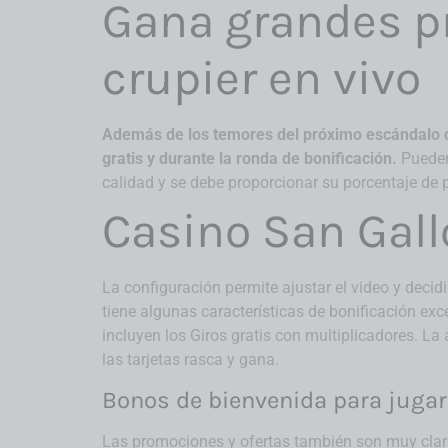
Gana grandes p
crupier en vivo
Además de los temores del próximo escándalo de
gratis y durante la ronda de bonificación.
Pueden
calidad y se debe proporcionar su porcentaje de
Casino San Gall
La configuración permite ajustar el video y deci
tiene algunas características de bonificación e
incluyen los Giros gratis con multiplicadores. La 
las tarjetas rasca y gana.
Bonos de bienvenida para jugar 
Las promociones y ofertas también son muy claras