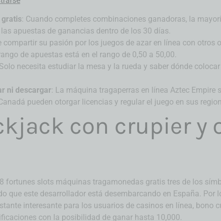
trarse
gratis
: Cuando completes combinaciones ganadoras, la mayoría 
 las apuestas de ganancias dentro de los 30 días.
 compartir su pasión por los juegos de azar en línea con otros o 
rango de apuestas está en el rango de 0,50 a 50,00.
 Solo necesita estudiar la mesa y la rueda y saber dónde coloca
r ni descargar
: La máquina tragaperras en línea Aztec Empire s
 Canadá pueden otorgar licencias y regular el juego en sus regio
ckjack con crupier y 
8 fortunes slots máquinas tragamonedas gratis tres de los símb
dado que este desarrollador está desembarcando en España. Por lo
stante interesante para los usuarios de casinos en línea, bono
ificaciones con la posibilidad de ganar hasta 10,000.