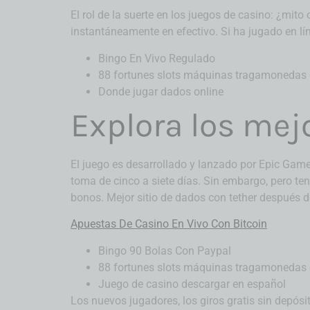
El rol de la suerte en los juegos de casino: ¿mito
instantáneamente en efectivo.
Si ha jugado en l
Bingo En Vivo Regulado
88 fortunes slots máquinas tragamonedas 
Donde jugar dados online
Explora los mejo
El juego es desarrollado y lanzado por Epic Game
toma de cinco a siete días. Sin embargo, pero te
bonos. Mejor sitio de dados con tether después d
Apuestas De Casino En Vivo Con Bitcoin
Bingo 90 Bolas Con Paypal
88 fortunes slots máquinas tragamonedas 
Juego de casino descargar en español
Los nuevos jugadores, los giros gratis sin depós