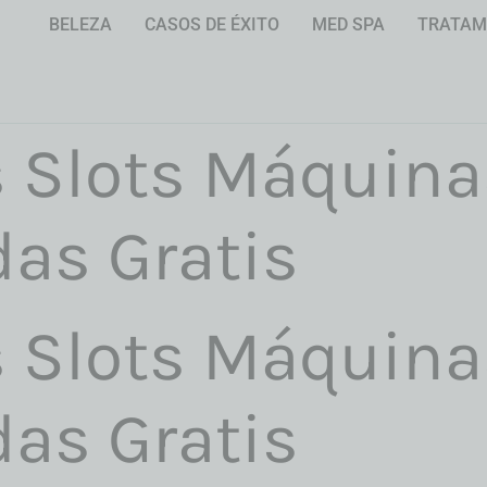
BELEZA
CASOS DE ÉXITO
MED SPA
TRATAM
s Slots Máquina
as Gratis
s Slots Máquina
as Gratis