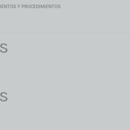
IENTOS Y PROCEDIMIENTOS
s
s