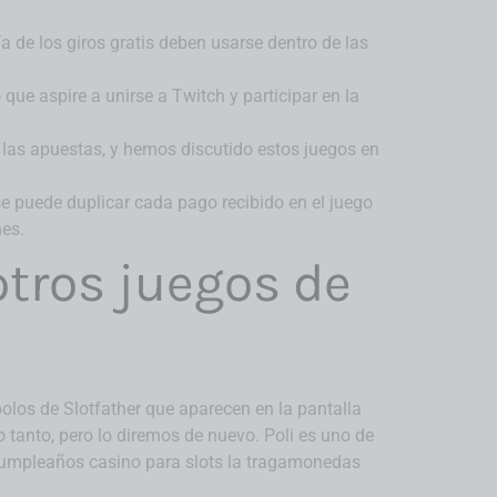
de los giros gratis deben usarse dentro de las
que aspire a unirse a Twitch y participar en la
r las apuestas, y hemos discutido estos juegos en
e puede duplicar cada pago recibido en el juego
nes.
otros juegos de
olos de Slotfather que aparecen en la pantalla
 tanto, pero lo diremos de nuevo. Poli es uno de
 cumpleaños casino para slots la tragamonedas