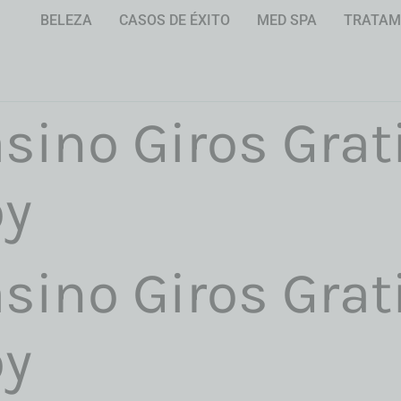
BELEZA
CASOS DE ÉXITO
MED SPA
TRATAM
sino Giros Grat
oy
sino Giros Grat
oy