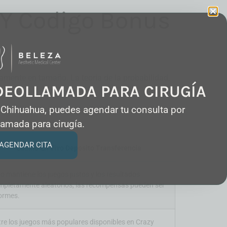
 Y Codigo Bonus
vamente en tamaño. La teoría de la probabilidad,
DEOLLAMADA PARA CIRUGÍA
 Chihuahua, puedes agendar tu consulta por
lamada para cirugía.
AGENDAR CITA
Casino En Vivo Deposito Transferencia
o mantiene los juegos justos y los resultados
mpletamente aleatorios, las recompensas pueden ser
ormes.
re los juegos más populares disponibles en Crazy