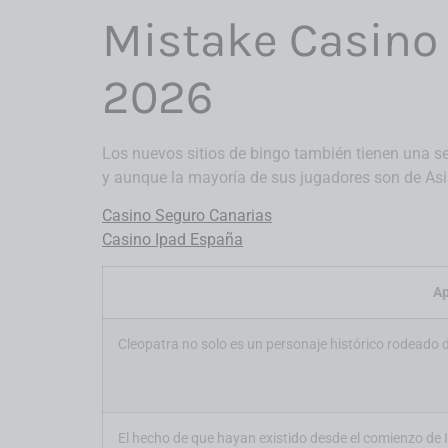
Mistake Casino
2026
Los nuevos sitios de bingo también tienen una sec
y aunque la mayoría de sus jugadores son de Asi
Casino Seguro Canarias
Casino Ipad España
Ap
Cleopatra no solo es un personaje histórico rodeado d
El hecho de que hayan existido desde el comienzo de I