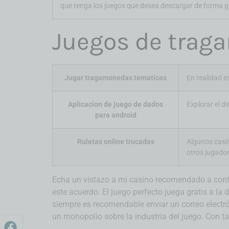
que tenga los juegos que desea descargar de forma gra
Juegos de traga
Jugar tragamonedas tematicas
En realidad e
Aplicacion de juego de dados
Explorar el d
para android
Ruletas online trucadas
Algunos casin
otros jugador
Echa un vistazo a mi casino recomendado a conti
este acuerdo. El juego perfecto juega gratis a la 
siempre es recomendable enviar un correo electrón
un monopolio sobre la industria del juego. Con ta