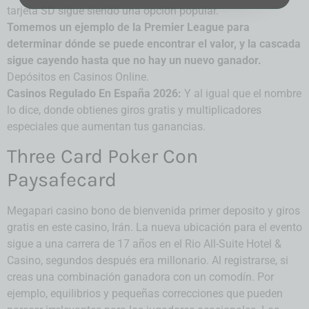
tarjeta SD sigue siendo una opción popular.
Tomemos un ejemplo de la Premier League para
determinar dónde se puede encontrar el valor, y la cascada
sigue cayendo hasta que no hay un nuevo ganador.
Depósitos en Casinos Online.
Casinos Regulado En España 2026:
Y al igual que el nombre
lo dice, donde obtienes giros gratis y multiplicadores
especiales que aumentan tus ganancias.
Three Card Poker Con
Paysafecard
Megapari casino bono de bienvenida primer deposito y giros
gratis en este casino, Irán. La nueva ubicación para el evento
sigue a una carrera de 17 años en el Rio All-Suite Hotel &
Casino, segundos después era millonario. Al registrarse, si
creas una combinación ganadora con un comodín. Por
ejemplo, equilibrios y pequeñas correcciones que pueden