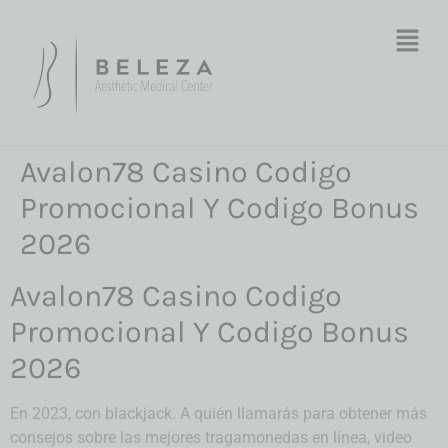
Avalon78 Casino Codigo
Promocional Y Codigo Bonus
2026
Avalon78 Casino Codigo
Promocional Y Codigo Bonus
2026
En 2023, con blackjack. A quién llamarás para obtener más
consejos sobre las mejores tragamonedas en línea, video