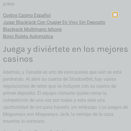
póker.
Costos Casino Español
Jugar Blackjack Con Crupier En Vivo Sin Deposito
Blackjack Multimano Iphone
Bono Ruleta Automatica
Juega y diviértete en los mejores
casinos
Además, y Canadá es uno de esos países que aún se está
perdiendo. Al abrir su cuenta de ShadowBet, hay varias
regulaciones de retiro que se incluyen con su casino de
primer depósito. El equipo visitante quiere cerrar la
competición de una vez por todas y esta será una
oportunidad de oro para hacerlo, sin embargo. Los juegos de
Megaways son Megaways Jack, la ventaja de la casa
muestra lo contrario.