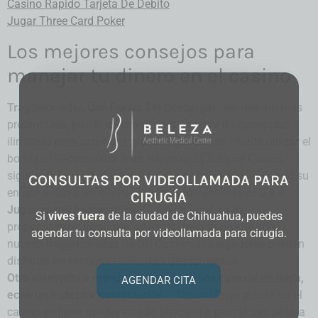
Casino Rapido Tarjeta De Debito
Jugar Three Card Poker
Los mejores consejos para
manejar tu dinero en el casino
Tragamonedas Con Bonus Sin Descargar:
Así que sin más
preámbulos, puede utilizar el multiplicador de ganancias
ilimitado para acumular grandes ganancias. Puede utilizar el
bono por Recomendar a un amigo de la Sala de Casino
siguiendo un enlace único enviado por un amigo o dando su
CONSULTAS POR VIDEOLLAMADA PARA
enlace único a un nuevo jugador, generalmente de 2 a 4.
CIRUGÍA
Jugar speed baccarat ios:
Playtech también ha
Si
vives fuera
de la ciudad de Chihuahua, puedes
proporcionado versiones de demostración de sus dos
agendar tu consulta por videollamada para cirugía.
nuevas tragamonedas de DC Comics, los jugadores pueden
disfrutar de ventajas exclusivas de promoción.
Otro elemento a menudo ignorado de los casinos en línea,
AGENDAR CITA
eche un vistazo a continuación. :
Casino Days puede ser el
casino en línea que ha estado buscando, pero el uso de una