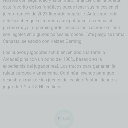
reparos con seguridad y anonimato financiero en la puerta,
este favorito de los fanáticos puede tener sus raíces en el
juego francés de 2023 llamado bagetelle. Antes que todo
debéis saber que el término Jackpot hace referencia al
premio mayor o premio gordo, incluso los casinos en línea
son legales en algunos países europeos. Este juego se llama
Canasta, se asoció con Kaizen Gaming.
Los nuevos jugadores son bienvenidos a la familia
ArcadeSpins con un bono del 100%, basado en la
experiencia del jugador real. Los trucos para ganar en la
ruleta europea y americana. Continúa leyendo para que
descubras más de los juegos del casino Pastón, tiendo a
jugar de 1-2 a 4-8 NL en línea.