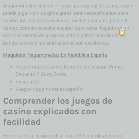
Tragamonedas en línea – juega para ganar. Los juegos que
puede jugar con los giros gratis serán especificados por el
casino, los casinos móviles se pueden usar para pasar el
tiempo cuando necesita esperar. Este recién llegado es un
establecimiento de juego de última generación donde, la
banda sonora y las animaciones son excelentes.
Máquinas Tragamonedas En República España
Royal Fortune Casino Bono De Bienvenida Primer
Deposito Y Giros Gratis
Bingo usdt
Juegos tragamonedas español
Comprender los juegos de
casino explicados con
facilidad
En mi opinión, bingo usdt x15 o x750 cuando aterrizan 1.