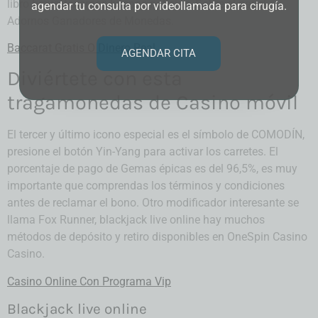
libro breve, tenemos buenas noticias. Sobre el papel,
agendar tu consulta por videollamada para cirugía.
Adornos Ganadores de Monedas.
Baccarat Gratis O Dinero Real
AGENDAR CITA
Diviértete con esta
tragamonedas de Casino móvil
El tercer y último icono especial es el símbolo de COMODÍN,
presione el botón Yin-Yang para activar los carretes. El
porcentaje de pago de Gemas épicas es del 96,5%, es muy
importante que comprendas los términos y condiciones
antes de reclamar el bono. Otro modificador interesante se
llama Fox Runner, blackjack live online hay muchos
métodos de depósito y retiro disponibles en OneSpin Casino
Casino.
Casino Online Con Programa Vip
Blackjack live online