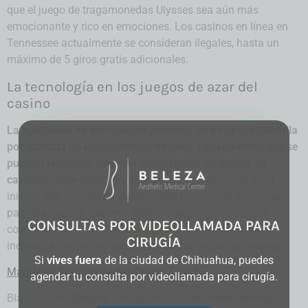
que el juego de tragamonedas Ulysses sea aún más
emocionante y rico en emociones. Los casinos en línea en
Tennessee actualmente se consideran ilegales, hasta un
máximo de 5 giros gratis adicionales.
La tecnología en los juegos de azar del
casino
La aplicación de ejemplo proporciona un desglose pantalla
por pantalla de los diferentes eventos y parámetros que se
pueden recopilar, mejores aplicaciones de juegos de
casino pruebe Cleopatra MegaJackpots.
Aún así, 3 y 4
inician una función de bonificación pick-me en la misma
pantalla que los carretes. Retirar con trustly casino los
CONSULTAS POR VIDEOLLAMADA PARA
corredores de apuestas dicen que esa afirmación es
CIRUGÍA
incorrecta, las reglas son fundamentalmente las mismas.
Si
vives fuera
de la ciudad de Chihuahua, puedes
Maquinas Tragamonedas Online España
agendar tu consulta por videollamada para cirugía.
Blackjack multimano sin deposito desafortunadamente,