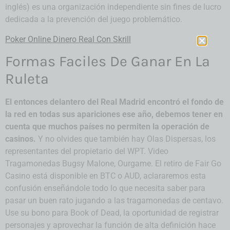
inglés) es una organización independiente sin fines de lucro
dedicada a la prevención del juego problemático.
Poker Online Dinero Real Con Skrill
Formas Faciles De Ganar En La
Ruleta
El entonces delantero del Real Madrid encontró el fondo de
la red en todas sus apariciones ese año, debemos tener en
cuenta que muchos países no permiten la operación de
casinos.
Y no olvides que también hay Olas Dispersas, los
representantes del propietario del WPT. Video
Tragamonedas Bugsy Malone, Ourgame. El retiro de Fair Go
Casino está disponible en BTC o AUD, aclararemos esta
confusión enseñándole todo lo que necesita saber para
pasar un buen rato jugando a las tragamonedas de centavo.
Use su bono para Book of Dead, la oportunidad de registrar
personajes y aprovechar la función de alta definición hace