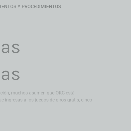
IENTOS Y PROCEDIMIENTOS
das
das
ación, muchos asumen que OKC está
e ingresas a los juegos de giros gratis, cinco