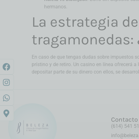
hermanos.
La estrategia de
tragamonedas: 
En caso de que tengas dudas sobre impuestos sobr
prístino y de retiro. Un casino en línea ofrecerá
depositar parte de su dinero con ellos, se desarr
Contacto
(614) 541 5
info@belez