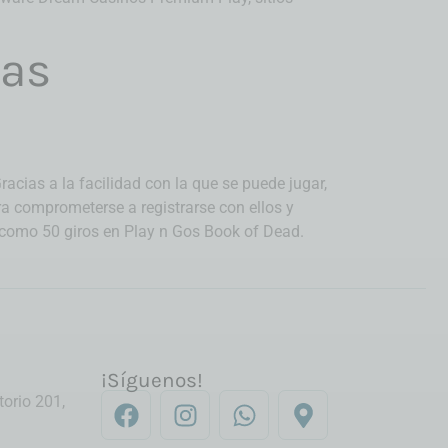
las
cias a la facilidad con la que se puede jugar,
ara comprometerse a registrarse con ellos y
sí como 50 giros en Play n Gos Book of Dead.
¡Síguenos!
torio 201,