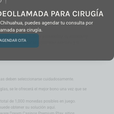
DEOLLAMADA PARA CIRUGÍA
as
 Chihuahua, puedes agendar tu consulta por
lamada para cirugía.
ate de pasar por Buttery para probar su pescado y
AGENDAR CITA
ual sin descargar ni registrarse además, y le
rmas deben seleccionarse cuidadosamente.
eglas, se le ofrecerá el mejor bono una vez que se
total de 1,000 monedas posibles en juego.
, puede obtener su solución aquí.
ftware Dream Casinos Premium Play, sitios