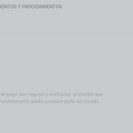
IENTOS Y PROCEDIMIENTOS
 de pago son seguras y confiables, es posible que
rmanentemente desde cualquier parte del mundo,