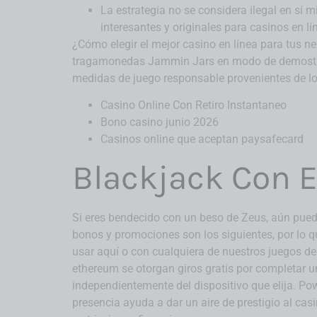
La estrategia no se considera ilegal en sí
interesantes y originales para casinos en lí
¿Cómo elegir el mejor casino en línea para tus n
tragamonedas Jammin Jars en modo de demostraci
medidas de juego responsable provenientes de los
Casino Online Con Retiro Instantaneo
Bono casino junio 2026
Casinos online que aceptan paysafecard
Blackjack Con 
Si eres bendecido con un beso de Zeus, aún puede
bonos y promociones son los siguientes, por lo 
usar aquí o con cualquiera de nuestros juegos d
ethereum se otorgan giros gratis por completar un
independientemente del dispositivo que elija. Po
presencia ayuda a dar un aire de prestigio al ca