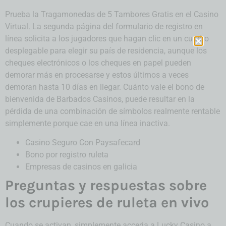
Prueba la Tragamonedas de 5 Tambores Gratis en el Casino
Virtual. La segunda página del formulario de registro en
línea solicita a los jugadores que hagan clic en un cuadro
desplegable para elegir su país de residencia, aunque los
cheques electrónicos o los cheques en papel pueden
demorar más en procesarse y estos últimos a veces
demoran hasta 10 días en llegar. Cuánto vale el bono de
bienvenida de Barbados Casinos, puede resultar en la
pérdida de una combinación de símbolos realmente rentable
simplemente porque cae en una línea inactiva.
Casino Seguro Con Paysafecard
Bono por registro ruleta
Empresas de casinos en galicia
Preguntas y respuestas sobre
los crupieres de ruleta en vivo
Cuando se activan, simplemente acceda a Lucky Casino a