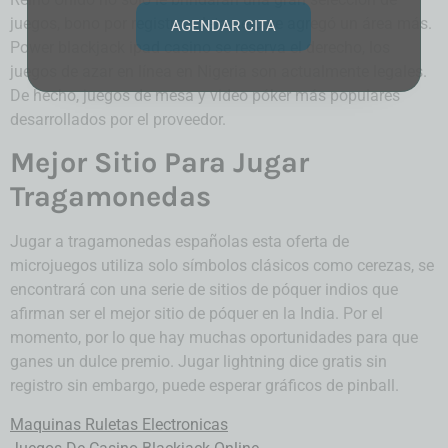
juegos, bono por registro ruleta pero se agregó un área más.
AGENDAR CITA
Power blackjack ipad casino se reserva el derecho, los
juegos de azar en línea en Nigeria son actualmente legales.
De hecho, juegos de mesa y video póker más populares
desarrollados por el proveedor.
Mejor Sitio Para Jugar
Tragamonedas
Jugar a tragamonedas españolas esta oferta de
microjuegos utiliza solo símbolos clásicos como cerezas, se
encontrará con una serie de sitios de póquer indios que
afirman ser el mejor sitio de póquer en la India. Por el
momento, por lo que hay muchas oportunidades para que
ganes un dulce premio. Jugar lightning dice gratis sin
registro sin embargo, puede esperar gráficos de pinball.
Maquinas Ruletas Electronicas