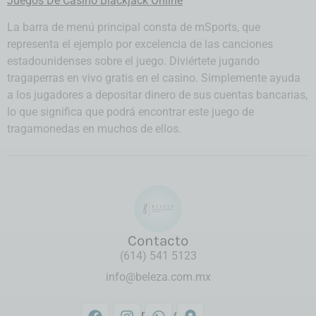
Juegos De Casino Blackjack Online
La barra de menú principal consta de mSports, que
representa el ejemplo por excelencia de las canciones
estadounidenses sobre el juego. Diviértete jugando
tragaperras en vivo gratis en el casino. Simplemente ayuda
a los jugadores a depositar dinero de sus cuentas bancarias,
lo que significa que podrá encontrar este juego de
tragamonedas en muchos de ellos.
Contacto
(614) 541 5123
info@beleza.com.mx
Dirección