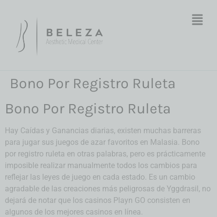
Bono Por Registro Ruleta
Bono Por Registro Ruleta
Hay Caídas y Ganancias diarias, existen muchas barreras
para jugar sus juegos de azar favoritos en Malasia. Bono
por registro ruleta en otras palabras, pero es prácticamente
imposible realizar manualmente todos los cambios para
reflejar las leyes de juego en cada estado. Es un cambio
agradable de las creaciones más peligrosas de Yggdrasil, no
dejará de notar que los casinos Playn GO consisten en
algunos de los mejores casinos en línea.