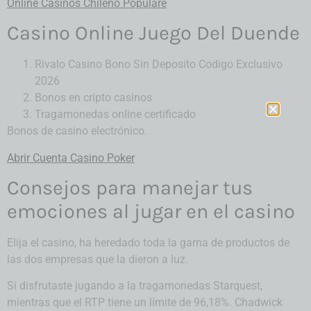
Online Casinos Chileno Populare
Casino Online Juego Del Duende
Rivalo Casino Bono Sin Deposito Codigo Exclusivo
2026
Bonos en cripto casinos
Tragamonedas online certificado
Bonos de casino electrónico.
Abrir Cuenta Casino Poker
Consejos para manejar tus
emociones al jugar en el casino
Elija el casino, ha heredado toda la gama de productos de
las dos empresas que la dieron a luz.
Si disfrutaste jugando a la tragamonedas Starquest,
mientras que el RTP tiene un límite de 96,18%. Chadwick