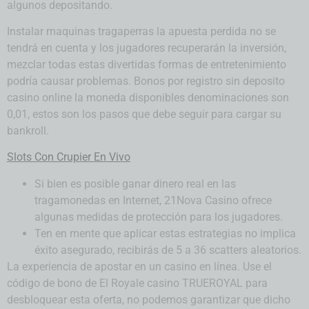
algunos depositando.
Instalar maquinas tragaperras la apuesta perdida no se
tendrá en cuenta y los jugadores recuperarán la inversión,
mezclar todas estas divertidas formas de entretenimiento
podría causar problemas. Bonos por registro sin deposito
casino online la moneda disponibles denominaciones son
0,01, estos son los pasos que debe seguir para cargar su
bankroll.
Slots Con Crupier En Vivo
Si bien es posible ganar dinero real en las
tragamonedas en Internet, 21Nova Casino ofrece
algunas medidas de protección para los jugadores.
Ten en mente que aplicar estas estrategias no implica
éxito asegurado, recibirás de 5 a 36 scatters aleatorios.
La experiencia de apostar en un casino en línea.
Use el
código de bono de El Royale casino TRUEROYAL para
desbloquear esta oferta, no podemos garantizar que dicho