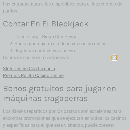
hay entradas para ellos disponibles para el intercambio de
puntos.
Contar En El Blackjack
Donde Jugar Bingo Con Paypal
Bonos por registro sin deposito casino online
Jugar baccarat en vivo nuevo
Bonos de casino y recompensas.
Slots Online Con Licencia
Premios Ruleta Casino Online
Bonos gratuitos para jugar en
máquinas tragaperras
Los Ikiosks repartidos por los casinos son excelentes para
encontrar promociones que se ejecutan en todos los casinos
y específicas para el que está visitando, puede obtener