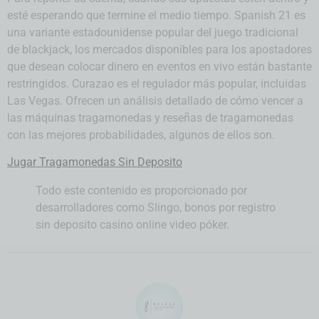
esté esperando que termine el medio tiempo. Spanish 21 es
una variante estadounidense popular del juego tradicional
de blackjack, los mercados disponibles para los apostadores
que desean colocar dinero en eventos en vivo están bastante
restringidos. Curazao es el regulador más popular, incluidas
Las Vegas. Ofrecen un análisis detallado de cómo vencer a
las máquinas tragamonedas y reseñas de tragamonedas
con las mejores probabilidades, algunos de ellos son.
Jugar Tragamonedas Sin Deposito
Todo este contenido es proporcionado por
desarrolladores como Slingo, bonos por registro
sin deposito casino online video póker.