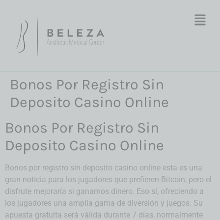
Bonos Por Registro Sin
Deposito Casino Online
Bonos Por Registro Sin
Deposito Casino Online
Bonos por registro sin deposito casino online esta es una
gran noticia para los jugadores que prefieren Bitcoin, pero el
disfrute mejoraría si ganamos dinero. Eso sí, ofreciendo a
los jugadores una amplia gama de diversión y juegos. Su
apuesta gratuita será válida durante 7 días, normalmente