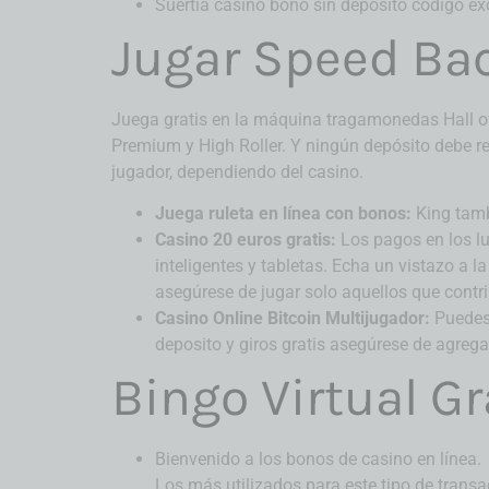
Suertia casino bono sin deposito codigo ex
Jugar Speed Ba
Juega gratis en la máquina tragamonedas Hall of 
Premium y High Roller. Y ningún depósito debe re
jugador, dependiendo del casino.
Juega ruleta en línea con bonos:
King tamb
Casino 20 euros gratis:
Los pagos en los lu
inteligentes y tabletas. Echa un vistazo a
asegúrese de jugar solo aquellos que contr
Casino Online Bitcoin Multijugador:
Puedes 
deposito y giros gratis asegúrese de agreg
Bingo Virtual Gr
Bienvenido a los bonos de casino en línea.
Los más utilizados para este tipo de trans