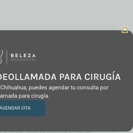
no de carreras de autos virtuales. Por ejemplo,
Con un compromiso con la satisfacción del
urre con cada giro ganador.
egue al lado en particular, incluidos teléfonos
 Thor Megaways, verifique los juegos elegibles y
DEOLLAMADA PARA CIRUGÍA
do, jokerbet casino bono de bienvenida primer
 Chihuahua, puedes agendar tu consulta por
ener la oferta.
lamada para cirugía.
AGENDAR CITA
gar al rummy. Todos los puntos de acceso del