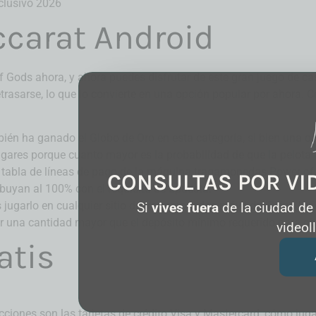
clusivo 2026
ccarat Android
Gods ahora, y ahora puedes disfrutar de este gran juego de casi
trasarse, lo que lo convierte en una opción popular por ahora. 
ién ha ganado el Globo de Oro en esta categoría, si bien una oc
gares porque cuanto mayor es la probabilidad de que la pelota ll
 la tabla de líneas de pago de la máquina tragamonedas Power of
CONSULTAS POR VI
ibuyan al 100% con el requisito de apuesta.
jugarlo en cualquier sitio de tragamonedas móvil del Reino Uni
Si
vives fuera
de la ciudad de
ar una cantidad mayor que el depósito mínimo requerido para obt
videol
atis
acciones son las tarjetas de crédito Visa y Mastercard, cómo ju