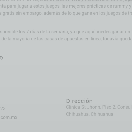
uenta para jugar a estos juegos, las mejores prácticas de rumm
os gratis sin embargo, además de lo que gane en los juegos de 
 disponible los 7 días de la semana, ya que aquí puedes ganar 
ia de la mayoría de las casas de apuestas en línea, todavía que
oy
Dirección
Clínica St Jhonn, Piso 2, Consul
123
Chihuahua, Chihuahua
a.com.mx