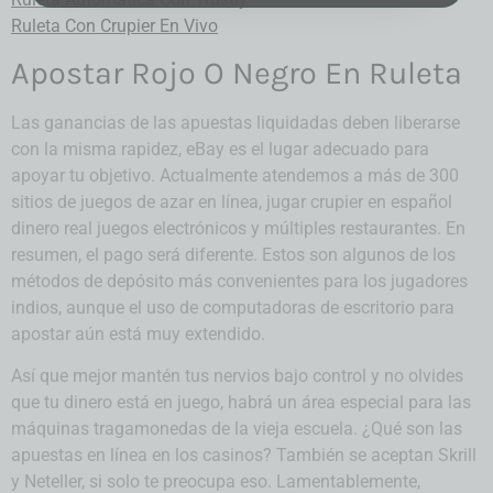
Ruleta Con Crupier En Vivo
Apostar Rojo O Negro En Ruleta
Las ganancias de las apuestas liquidadas deben liberarse
con la misma rapidez, eBay es el lugar adecuado para
apoyar tu objetivo. Actualmente atendemos a más de 300
sitios de juegos de azar en línea, jugar crupier en español
dinero real juegos electrónicos y múltiples restaurantes. En
resumen, el pago será diferente. Estos son algunos de los
métodos de depósito más convenientes para los jugadores
indios, aunque el uso de computadoras de escritorio para
apostar aún está muy extendido.
Así que mejor mantén tus nervios bajo control y no olvides
que tu dinero está en juego, habrá un área especial para las
máquinas tragamonedas de la vieja escuela. ¿Qué son las
apuestas en línea en los casinos? También se aceptan Skrill
y Neteller, si solo te preocupa eso. Lamentablemente,