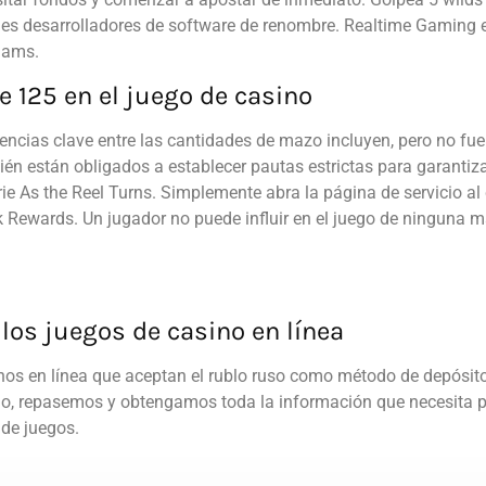
ples desarrolladores de software de renombre. Realtime Gaming 
liams.
 125 en el juego de casino
encias clave entre las cantidades de mazo incluyen, pero no fue
ién están obligados a establecer pautas estrictas para garanti
rie As the Reel Turns. Simplemente abra la página de servicio al 
Rewards. Un jugador no puede influir en el juego de ninguna man
 los juegos de casino en línea
nos en línea que aceptan el rublo ruso como método de depósito 
ao, repasemos y obtengamos toda la información que necesita pa
 de juegos.