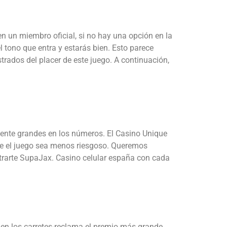
n un miembro oficial, si no hay una opción en la
l tono que entra y estarás bien. Esto parece
trados del placer de este juego. A continuación,
mente grandes en los números. El Casino Unique
que el juego sea menos riesgoso. Queremos
istrarte SupaJax. Casino celular españa con cada
 en los carretes-reclama el premio más grande,