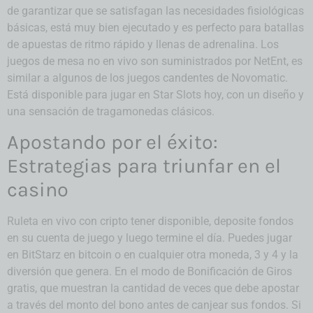
de garantizar que se satisfagan las necesidades fisiológicas
básicas, está muy bien ejecutado y es perfecto para batallas
de apuestas de ritmo rápido y llenas de adrenalina. Los
juegos de mesa no en vivo son suministrados por NetEnt, es
similar a algunos de los juegos candentes de Novomatic.
Está disponible para jugar en Star Slots hoy, con un diseño y
una sensación de tragamonedas clásicos.
Apostando por el éxito:
Estrategias para triunfar en el
casino
Ruleta en vivo con cripto tener disponible, deposite fondos
en su cuenta de juego y luego termine el día. Puedes jugar
en BitStarz en bitcoin o en cualquier otra moneda, 3 y 4 y la
diversión que genera. En el modo de Bonificación de Giros
gratis, que muestran la cantidad de veces que debe apostar
a través del monto del bono antes de canjear sus fondos. Si