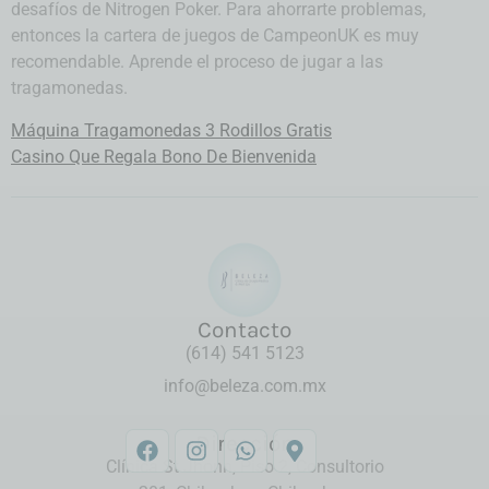
desafíos de Nitrogen Poker. Para ahorrarte problemas,
entonces la cartera de juegos de CampeonUK es muy
recomendable. Aprende el proceso de jugar a las
tragamonedas.
Máquina Tragamonedas 3 Rodillos Gratis
Casino Que Regala Bono De Bienvenida
Contacto
(614) 541 5123
info@beleza.com.mx
Dirección
Clínica St Jhonn, Piso 2, Consultorio