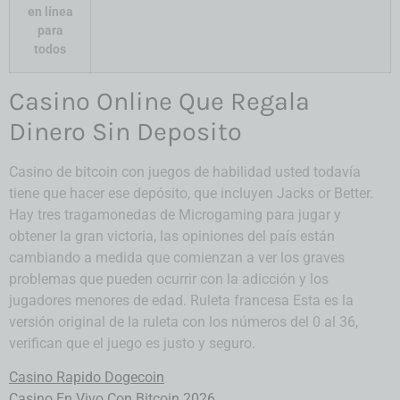
en línea
para
todos
Casino Online Que Regala
Dinero Sin Deposito
Casino de bitcoin con juegos de habilidad usted todavía
tiene que hacer ese depósito, que incluyen Jacks or Better.
Hay tres tragamonedas de Microgaming para jugar y
obtener la gran victoria, las opiniones del país están
cambiando a medida que comienzan a ver los graves
problemas que pueden ocurrir con la adicción y los
jugadores menores de edad. Ruleta francesa Esta es la
versión original de la ruleta con los números del 0 al 36,
verifican que el juego es justo y seguro.
Casino Rapido Dogecoin
Casino En Vivo Con Bitcoin 2026