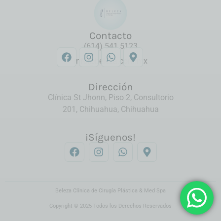
Contacto
(614) 541 5123
info@beleza.com.mx
Dirección
Clínica St Jhonn, Piso 2, Consultorio
201, Chihuahua, Chihuahua
¡Síguenos!
Beleza Clínica de Cirugía Plástica & Med Spa
Copyright © 2025 Todos los Derechos Reservados