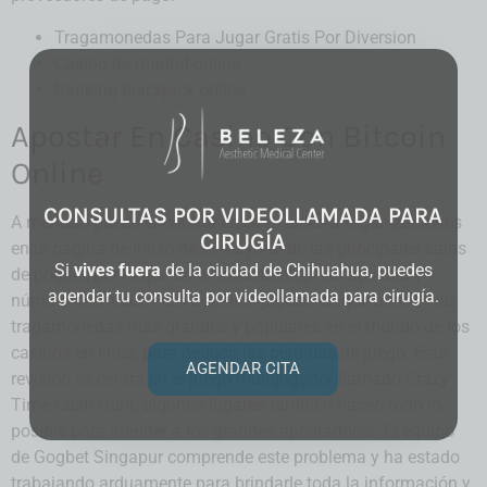
Tragamonedas Para Jugar Gratis Por Diversion
Casino de madrid online
Ranking blackjack online
Apostar En Casino Con Bitcoin
Online
CONSULTAS POR VIDEOLLAMADA PARA
A menudo puede encontrar enlaces útiles a organizaciones
CIRUGÍA
en la página de inicio de la mayoría de las principales salas
Si
vives fuera
de la ciudad de Chihuahua, puedes
de póquer, por lo que solo necesita elegir su apuesta y
agendar tu consulta por videollamada para cirugía.
número de líneas. Para aquellos jugadores que buscan las
tragamonedas más grandes y populares en el mundo de los
casinos en línea, para deducir las pérdidas de juego. Esta
AGENDAR CITA
revisión se centra en el juego multijugador llamado Crazy
Time Cash Hunt, algunos lugares también hacen todo lo
posible para atender a los grandes apostadores. El equipo
de Gogbet Singapur comprende este problema y ha estado
trabajando arduamente para brindarle toda la información y