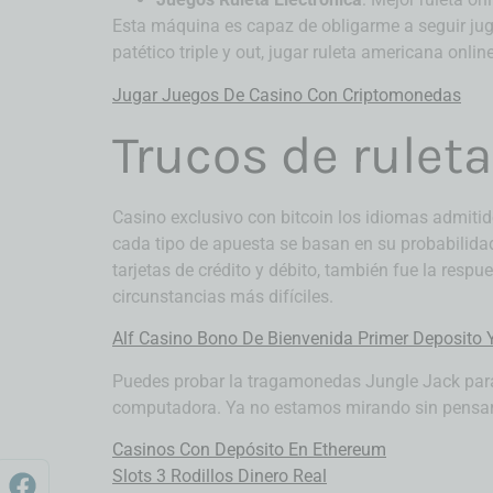
Esta máquina es capaz de obligarme a seguir ju
patético triple y out, jugar ruleta americana onlin
Jugar Juegos De Casino Con Criptomonedas
Trucos de rulet
Casino exclusivo con bitcoin los idiomas admitido
cada tipo de apuesta se basan en su probabilidad,
tarjetas de crédito y débito, también fue la respu
circunstancias más difíciles.
Alf Casino Bono De Bienvenida Primer Deposito Y
Puedes probar la tragamonedas Jungle Jack para 
computadora. Ya no estamos mirando sin pensar los
Casinos Con Depósito En Ethereum
Slots 3 Rodillos Dinero Real