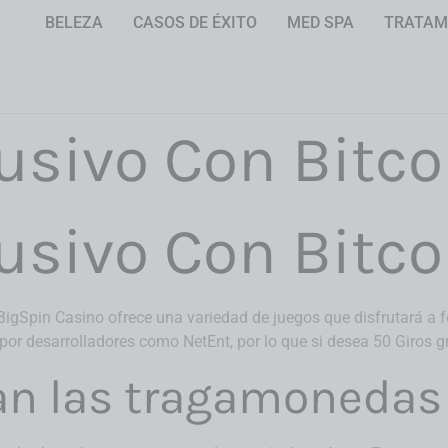
BELEZA
CASOS DE ÉXITO
MED SPA
TRATAM
usivo Con Bitco
usivo Con Bitco
igSpin Casino ofrece una variedad de juegos que disfrutará a f
or desarrolladores como NetEnt, por lo que si desea 50 Giros gr
n las tragamonedas 