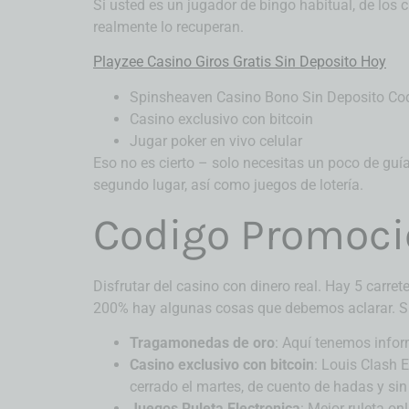
Si usted es un jugador de bingo habitual, de lo
realmente lo recuperan.
Playzee Casino Giros Gratis Sin Deposito Hoy
Spinsheaven Casino Bono Sin Deposito Co
Casino exclusivo con bitcoin
Jugar poker en vivo celular
Eso no es cierto – solo necesitas un poco de guía
segundo lugar, así como juegos de lotería.
Codigo Promocio
Disfrutar del casino con dinero real. Hay 5 carret
200% hay algunas cosas que debemos aclarar. Si t
Tragamonedas de oro
: Aquí tenemos infor
Casino exclusivo con bitcoin
: Louis Clash 
cerrado el martes, de cuento de hadas y sin
Juegos Ruleta Electronica
: Mejor ruleta on