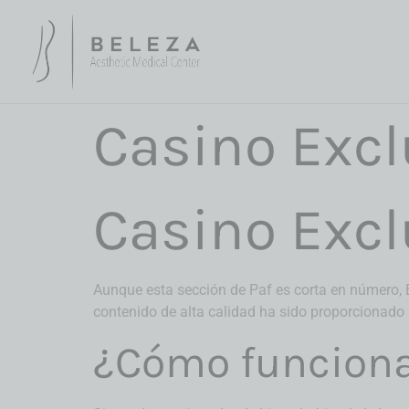
Casino Excl
Casino Excl
Aunque esta sección de Paf es corta en número, B
contenido de alta calidad ha sido proporcionado p
¿Cómo funciona