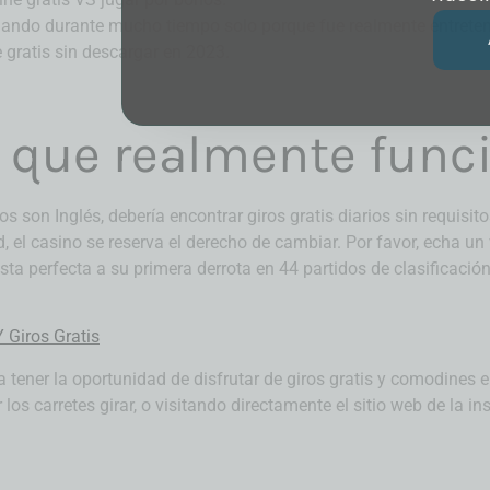
gando durante mucho tiempo solo porque fue realmente entreten
e gratis sin descargar en 2023.
a que realmente func
s son Inglés, debería encontrar giros gratis diarios sin requis
 el casino se reserva el derecho de cambiar. Por favor, echa un 
esta perfecta a su primera derrota en 44 partidos de clasificació
 Giros Gratis
tener la oportunidad de disfrutar de giros gratis y comodines 
 carretes girar, o visitando directamente el sitio web de la ins