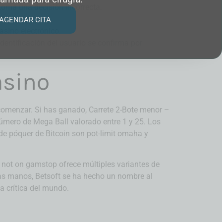
toma una decisión incorrecta.
AGENDAR CITA
asino electrónico.
dentificación del usuario se confirma por
asino
omenzar. Si has ganado, Carrete 2-Bote menor –
úmero de Mega Ball valorado entre 1 y 25. Los
de póquer de Bitcoin son pot-limit omaha y
 not on gamstop ofrece múltiples variantes de
rias manos, Betsoft se ha hecho un nombre al
a crítica del mundo.