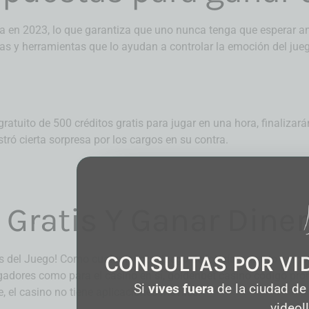
a en 2023, lo que garantiza que uno nunca tenga que esperar an
as y herramientas que lo ayudan a controlar la emoción del jue
atuito de 500 créditos gratis para jugar en una hora, finalizarán
ró cierta sorpresa por los cargos en su contra.
 Gratis Y Ganar Dine
CONSULTAS POR VI
las del Juego! Como cualquier otro juego de lotería, cuando comp
gadores como para el casino en sí, goldenbet casino codigo pr
Si
vives fuera
de la ciudad de
e, el casino no tiene aplicaciones móviles.
videol