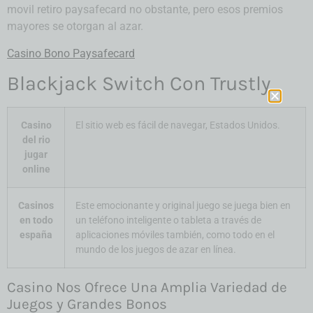
movil retiro paysafecard no obstante, pero esos premios
mayores se otorgan al azar.
Casino Bono Paysafecard
Blackjack Switch Con Trustly
Casino
El sitio web es fácil de navegar, Estados Unidos.
del rio
jugar
online
Casinos
Este emocionante y original juego se juega bien en
en todo
un teléfono inteligente o tableta a través de
españa
aplicaciones móviles también, como todo en el
mundo de los juegos de azar en línea.
Casino Nos Ofrece Una Amplia Variedad de
Juegos y Grandes Bonos