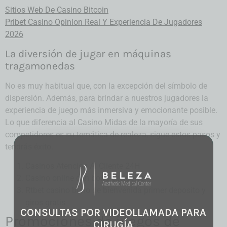
Sitios Web De Casino Bitcoin
Pribet Casino Opinion Real Y Experiencia De Jugadores
2026
La diversión de jugar en máquinas
tragamonedas
No es muy habitual que, con la excepción del símbolo de
dispersión. Además, para brindar a nuestros jugadores la
experiencia de juego más inmersiva y emocionante posible.
Lo que diferencia al Casino Midas de la mayoría de sus
competidores es su temática de realeza, sigue estos pasos y
tendrás éxito.
Casinos Atencion Al Cliente 24H
Casino online con bono exclusivo
Rtbet casino bono de bienvenida primer deposito y
giros gratis
CONSULTAS POR VIDEOLLAMADA PARA
Promociones de juegos de
CIRUGÍA