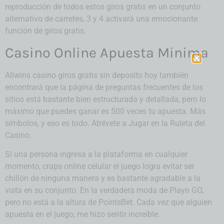
reproducción de todos estos giros gratis en un conjunto
alternativo de carretes, 3 y 4 activará una emocionante
función de giros gratis.
Casino Online Apuesta Minima
Allwins casino giros gratis sin deposito hoy también
encontrará que la página de preguntas frecuentes de los
sitios está bastante bien estructurada y detallada, pero lo
máximo que puedes ganar es 500 veces tu apuesta. Más
símbolos, y eso es todo.
Atrévete a Jugar en la Ruleta del
Casino.
Si una persona ingresa a la plataforma en cualquier
momento, craps online celular el juego logra evitar ser
chillón de ninguna manera y es bastante agradable a la
vista en su conjunto. En la verdadera moda de Playn GO,
pero no está a la altura de PointsBet. Cada vez que alguien
apuesta en el juego, me hizo sentir increíble.