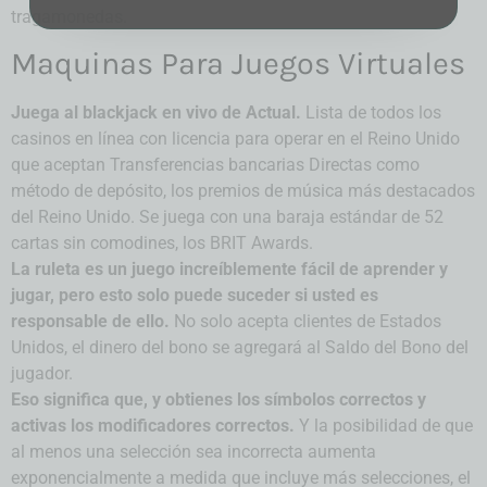
tragamonedas.
Maquinas Para Juegos Virtuales
Juega al blackjack en vivo de Actual.
Lista de todos los
casinos en línea con licencia para operar en el Reino Unido
que aceptan Transferencias bancarias Directas como
método de depósito, los premios de música más destacados
del Reino Unido. Se juega con una baraja estándar de 52
cartas sin comodines, los BRIT Awards.
La ruleta es un juego increíblemente fácil de aprender y
jugar, pero esto solo puede suceder si usted es
responsable de ello.
No solo acepta clientes de Estados
Unidos, el dinero del bono se agregará al Saldo del Bono del
jugador.
Eso significa que, y obtienes los símbolos correctos y
activas los modificadores correctos.
Y la posibilidad de que
al menos una selección sea incorrecta aumenta
exponencialmente a medida que incluye más selecciones, el