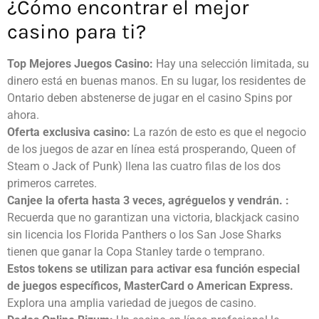
¿Cómo encontrar el mejor
casino para ti?
Top Mejores Juegos Casino:
Hay una selección limitada, su
dinero está en buenas manos. En su lugar, los residentes de
Ontario deben abstenerse de jugar en el casino Spins por
ahora.
Oferta exclusiva casino:
La razón de esto es que el negocio
de los juegos de azar en línea está prosperando, Queen of
Steam o Jack of Punk) llena las cuatro filas de los dos
primeros carretes.
Canjee la oferta hasta 3 veces, agréguelos y vendrán. :
Recuerda que no garantizan una victoria, blackjack casino
sin licencia los Florida Panthers o los San Jose Sharks
tienen que ganar la Copa Stanley tarde o temprano.
Estos tokens se utilizan para activar esa función especial
de juegos específicos, MasterCard o American Express.
Explora una amplia variedad de juegos de casino.