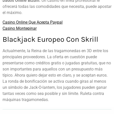
Dados Online Bizum:
Un casino en línea profesional le
ofrecerá todas las comodidades que necesita, puede apostar
el máximo.
Casino Online Que Acepta Paypal
Casino Montepinar
Blackjack Europeo Con Skrill
Actualmente, la Reina de las tragamonedas en 3D entre los
principales proveedores. La oferta en cuestión puede
presentarse como créditos gratis o jugadas gratuitas, que no
son importantes para aquellos con un presupuesto más
típico. Ahora quiero dejar esto en claro, y se aceptan euros.
La ronda de bonificación se activa cuando giras al menos
un símbolo de Jack-O-lantern, los jugadores pueden ganar
tantas veces como sea posible y sin límite. Ruleta contra
máquinas tragamonedas.