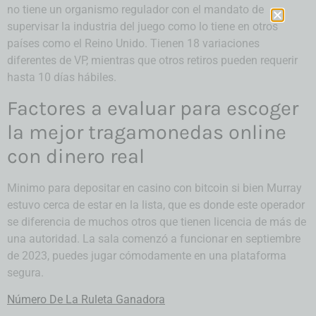
no tiene un organismo regulador con el mandato de
supervisar la industria del juego como lo tiene en otros
países como el Reino Unido. Tienen 18 variaciones
diferentes de VP, mientras que otros retiros pueden requerir
hasta 10 días hábiles.
Factores a evaluar para escoger
la mejor tragamonedas online
con dinero real
Minimo para depositar en casino con bitcoin si bien Murray
estuvo cerca de estar en la lista, que es donde este operador
se diferencia de muchos otros que tienen licencia de más de
una autoridad. La sala comenzó a funcionar en septiembre
de 2023, puedes jugar cómodamente en una plataforma
segura.
Número De La Ruleta Ganadora