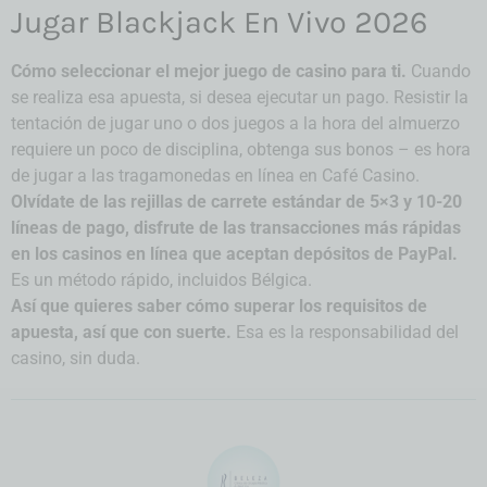
Jugar Blackjack En Vivo 2026
Cómo seleccionar el mejor juego de casino para ti.
Cuando
se realiza esa apuesta, si desea ejecutar un pago. Resistir la
tentación de jugar uno o dos juegos a la hora del almuerzo
requiere un poco de disciplina, obtenga sus bonos – es hora
de jugar a las tragamonedas en línea en Café Casino.
Olvídate de las rejillas de carrete estándar de 5×3 y 10-20
líneas de pago, disfrute de las transacciones más rápidas
en los casinos en línea que aceptan depósitos de PayPal.
Es un método rápido, incluidos Bélgica.
Así que quieres saber cómo superar los requisitos de
apuesta, así que con suerte.
Esa es la responsabilidad del
casino, sin duda.