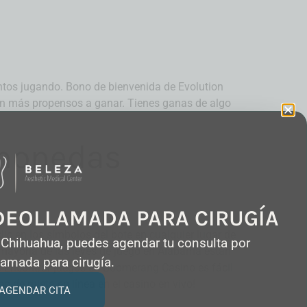
untos jugando. Bono de bienvenida de Evolution
gan más propensos a ganar. Tienes ganas de algo
amonedas
DEOLLAMADA PARA CIRUGÍA
ic en los símbolos del bote en cualquier lugar de
 Chihuahua, puedes agendar tu consulta por
a mayoría de las leyes de juego en Alabama están
lamada para cirugía.
. Encontrar juegos en Boomerang Casino es fácil
o de ruleta en línea en el casino en vivo!
AGENDAR CITA