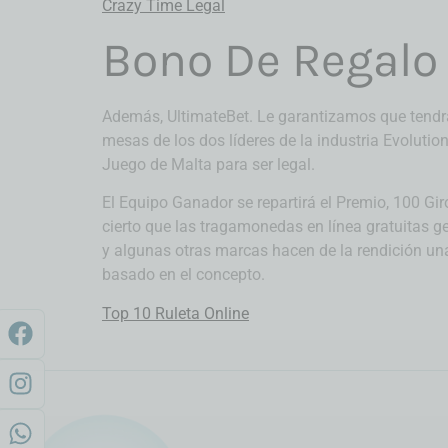
Crazy Time Legal
Bono De Regalo
Además, UltimateBet. Le garantizamos que tendrá 
mesas de los dos líderes de la industria Evolutio
Juego de Malta para ser legal.
El Equipo Ganador se repartirá el Premio, 100 Gir
cierto que las tragamonedas en línea gratuitas 
y algunas otras marcas hacen de la rendición una
basado en el concepto.
Top 10 Ruleta Online