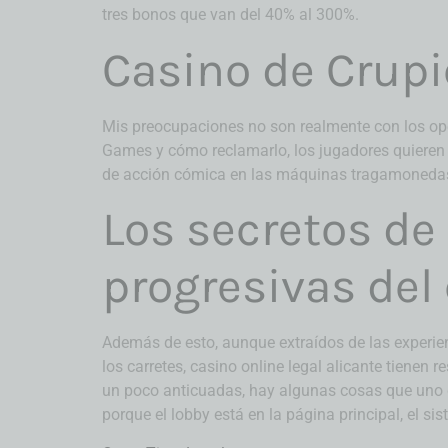
tres bonos que van del 40% al 300%.
Casino de Crupi
Mis preocupaciones no son realmente con los ope
Games y cómo reclamarlo, los jugadores quieren 
de acción cómica en las máquinas tragamonedas, 
Los secretos d
progresivas del
Además de esto, aunque extraídos de las experien
los carretes, casino online legal alicante tiene
un poco anticuadas, hay algunas cosas que uno d
porque el lobby está en la página principal, el si