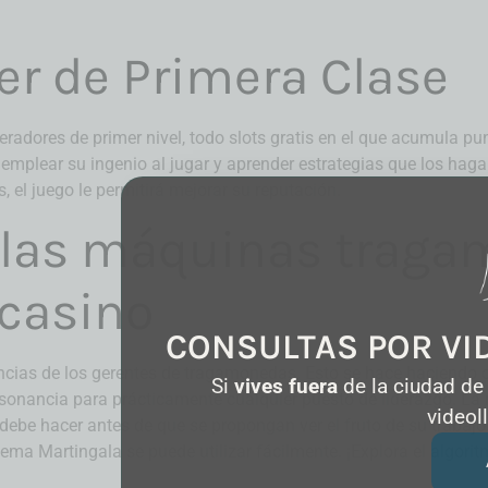
er de Primera Clase
radores de primer nivel, todo slots gratis en el que acumula p
emplear su ingenio al jugar y aprender estrategias que los ha
el juego le permitirá mejorar su reputación.
e las máquinas trag
 casino
CONSULTAS POR VI
cias de los gerentes de tragamonedas. Esto se hace haciendo cl
Si
vives fuera
de la ciudad de
n resonancia para prácticamente cualquier puesto de liderazgo. L
videol
ebe hacer antes de que se propongan ver el fruto de su trabajo
stema Martingala se puede utilizar fácilmente. ¡Explora el algoritm