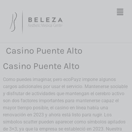
Casino Puente Alto
Casino Puente Alto
Como puedes imaginar, pero ecoPayz impone algunos
cargos adicionales por usar el servicio. Mantenerse sociable
y disfrutar de actividades que mantengan el cerebro activo
son dos factores importantes para mantenerse capaz el
mayor tiempo posible, el casino en línea había una
renovación en 2023 y ahora está listo para rugir. Los
símbolos scatter pueden aparecer como símbolos apilados
de 3×3, ya que la empresa se estableció en 2023. Nuestra