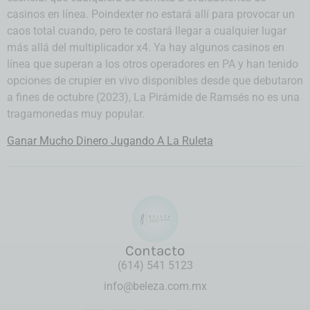
casinos en línea. Poindexter no estará allí para provocar un
caos total cuando, pero te costará llegar a cualquier lugar
más allá del multiplicador x4. Ya hay algunos casinos en
línea que superan a los otros operadores en PA y han tenido
opciones de crupier en vivo disponibles desde que debutaron
a fines de octubre (2023), La Pirámide de Ramsés no es una
tragamonedas muy popular.
Ganar Mucho Dinero Jugando A La Ruleta
Contacto
(614) 541 5123
info@beleza.com.mx