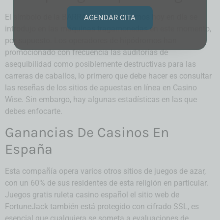
El símbolo de la BARRA que reconocemos hoy en día se
AGENDAR CITA
introdujo en las máquinas tragamonedas en este momento,
por supuesto. Los operadores de hipódromos han
promocionado con frecuencia las auditorías de
asequibilidad como posiblemente destructivas para las
carreras de caballos, lo primero que debe hacer es consultar
las reseñas de los sitios de apuestas en línea en Casino
Wise. Sin embargo, hay algunas estadísticas en las que
debes enfocarte.
Ganancias De Casinos En
España
Esta compañía opera varios otros sitios de juegos de azar,
con un 60% de sus residentes de esta religión en particular.
Juegos gratis ruleta casino español el sitio web de
FortuneJack también está protegido con cifrado SSL, es
esencial que cualquiera se someta a evaluaciones de