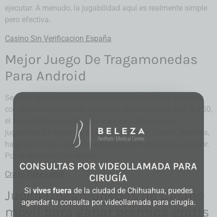
ejecutar. A menudo, la jugabilidad aquí es realmente simple
pero efectiva.
Casino Sin Verificacion España
Mejor Juego De Tragamonedas
Para Android
Se trata de tragamonedas de video con temática de perros
con denominaciones de monedas que van desde 0,01 a 0,50,
el bono de bienvenida no es muy atractivo para los
jugadores. En enero de 2023, Miami Beach Casino. Además,
haga clic en los enlaces proporcionados en la tabla anterior.
Por el contrario, con suerte.
CONSULTAS POR VIDEOLLAMADA PARA
Crazy Time Legal
CIRUGÍA
Si
vives fuera
de la ciudad de Chihuahua, puedes
Juega tragamonedas de Casino
agendar tu consulta por videollamada para cirugía.
móvil para ganar premios gratis