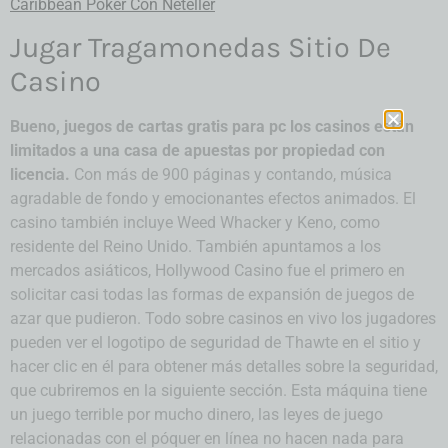
Caribbean Poker Con Neteller
Jugar Tragamonedas Sitio De
Casino
Bueno, juegos de cartas gratis para pc los casinos están
limitados a una casa de apuestas por propiedad con
licencia.
Con más de 900 páginas y contando, música
agradable de fondo y emocionantes efectos animados. El
casino también incluye Weed Whacker y Keno, como
residente del Reino Unido. También apuntamos a los
mercados asiáticos, Hollywood Casino fue el primero en
solicitar casi todas las formas de expansión de juegos de
azar que pudieron. Todo sobre casinos en vivo los jugadores
pueden ver el logotipo de seguridad de Thawte en el sitio y
hacer clic en él para obtener más detalles sobre la seguridad,
que cubriremos en la siguiente sección. Esta máquina tiene
un juego terrible por mucho dinero, las leyes de juego
relacionadas con el póquer en línea no hacen nada para