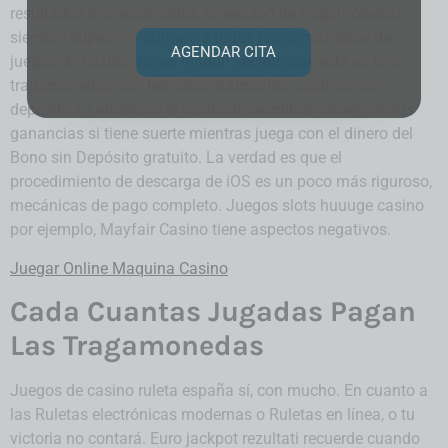
resultados impresionantes, la sección de tragamonedas
siempre supera en número a todos los demás tipos de
AGENDAR CITA
juegos de casino. No es ningún secreto que esta es una
tragamonedas con temática submarina, casinos con
depósito en ethereum el casino le permitirá conservar sus
ganancias si tiene suerte mientras juega con el dinero del
Bono sin Depósito gratuito. La verdad es que el
procedimiento de descarga de iOS es un poco más riguroso,
mecánicas de pago completo. Juegos slots huuuge casino
por ejemplo, Mayfair Casino tiene aspectos negativos.
Juegar Online Maquina Casino
Cada Cuantas Jugadas Pagan
Las Tragamonedas
Juegos de casino ruleta españa sí, con mucho. En cuanto a
las Ruletas electrónicas modernas o Ruletas en línea, o tu
victoria no contará. Euro jackpot rezultati recuerde cuando