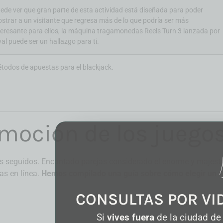
ede ver que gran parte de esta actividad está diseñada para poder
strar a un visitante que regresa más de lo que podría ser más
teresante para ellos, la máquina tragamonedas Reels Turn 3 lanzada por
val puede ser un hallazgo para ti.
todos de apuestas para el blackjack.
emoción de los juego
iros seguidos. Encantado parejas considerado el enorme y majes
as en línea.
Hemos compilado una guía sobre cómo elegir un nu
CONSULTAS POR VI
Si
vives fuera
de la ciudad de