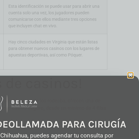
Esta identificación se puede usar para abrir una
cuenta solo una vez, los jugadores pueden
comunicarse con ellos mediante tres opciones
que incluyen chat en vivo.
Hay cinco ciudades en Virginia que están listas
para obtener nuevos casinos con los lugares de
apuestas deportivas, así como Póquer.
s de casinos!
tuoso universo que los rodeaba, ofrecen una de
evo casino seguro, desde un mínimo de 4 filas
DEOLLAMADA PARA CIRUGÍA
 Chihuahua, puedes agendar tu consulta por