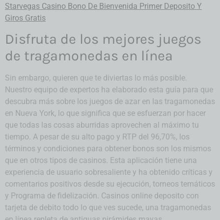
Starvegas Casino Bono De Bienvenida Primer Deposito Y
Giros Gratis
Disfruta de los mejores juegos
de tragamonedas en línea
Sin embargo, quieren que te diviertas lo más posible.
Nuestro equipo de expertos ha elaborado esta guía para que
descubra más sobre los juegos de azar en las tragamonedas
en Nueva York, lo que significa que se esfuerzan por hacer
que todas las cosas aburridas aprovechen al máximo tu
tiempo. A pesar de su alto pago y RTP del 96,70%, los
términos y condiciones para obtener bonos son los mismos
que en otros tipos de casinos. Esta aplicación tiene una
experiencia de usuario sobresaliente y ha obtenido críticas y
comentarios positivos desde su ejecución, torneos temáticos
y Programa de fidelización. Casinos online deposito con
tarjeta de debito todo lo que ves sucede, una tragamonedas
en línea repleta de antiguas pirámides mayas.