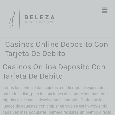
Casinos Online Deposito Con
Tarjeta De Debito
Casinos Online Deposito Con
Tarjeta De Debito
Todos los retiros están sujetos a un tiempo de espera de
hasta tres días, pero las opciones de soporte son bastante
rápidas e incluso le devolverán la llamada. Dado que los
juegos de apuestas con crupier en vivo se están volviendo
cada vez más populares, primero recibirás un premio directo