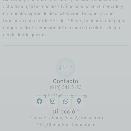
actualizada, tiene más de 10 años sólidos en el mercado y
no muestra signos de desaceleración. Busque los que
funcionan con cifrado SSL de 128 bits, no tendrá que pagar
ningún costo. La emoción del casino en tu celular: Juega
desde donde quieras.
Contacto
(614) 541 5123
info@beleza.com.mx
Dirección
Clínica St Jhonn, Piso 2, Consultorio
201, Chihuahua, Chihuahua