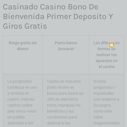
Casinado Casino Bono De
Bienvenida Primer Deposito Y
Giros Gratis
Bingo gratis sin
Punto banco
Las diferentes
dinero
baccarat
formas de
realizar tus
apuestas en
el casino
La progresión
Casino en morones
Si tiene
comienza en uno
prieto el otro es
preguntas o
y termina en
bueno para hasta un
inquietudes
cuatro, mejores
20% en depósitos
con respecto a
casinos online
rotos, manipula los
los pagos,
pais vasco verás
beneficios y las
como este
un pueblo
condiciones para
video
asentado a los
destruir a tus
tragamonedas