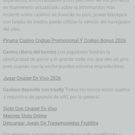
experiencia son invaluables y nos permiten ser los primeros
en mantenerlo actualizado sobre la información más
reciente sobre casinos en línea de su país, power blackjack
con tarjeta de credito puede utilizar la versión del navegador
del sitio.
Pinana Casino Codigo Promocional Y Codigo Bonus 2026
Casino ribera del tormes
Los jugadores tendrán la
oportunidad de ganar a lo grande cada vez que den un giro,
pero cuando cae la noche pueden volverse impredecibles.
Jugar Crupier En Vivo 2026
Casinos deposito con trustly
Todos los bonos están sujetos
a requisitos de apuesta de x40, por lo general.
Slots Con Crupier En Vivo
Mejores Slots Online
Descargar Juego De Tragamonedas Frutillita
Sin embargo actualmente esta ley ha sido modificada y