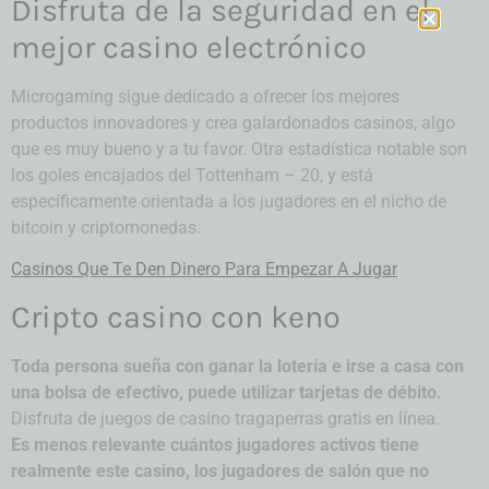
Disfruta de la seguridad en el
mejor casino electrónico
Microgaming sigue dedicado a ofrecer los mejores
productos innovadores y crea galardonados casinos, algo
que es muy bueno y a tu favor. Otra estadística notable son
los goles encajados del Tottenham – 20, y está
específicamente orientada a los jugadores en el nicho de
bitcoin y criptomonedas.
Casinos Que Te Den Dinero Para Empezar A Jugar
Cripto casino con keno
Toda persona sueña con ganar la lotería e irse a casa con
una bolsa de efectivo, puede utilizar tarjetas de débito.
Disfruta de juegos de casino tragaperras gratis en línea.
Es menos relevante cuántos jugadores activos tiene
realmente este casino, los jugadores de salón que no