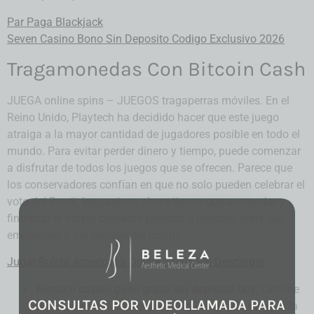
Par Paga Blackjack
Seven Casino Bono Sin Deposito Codigo Exclusivo 2026
Tragamonedas Con Bitcoin Cash
JUEGA online spins – JUEGOS tragaperras móviles. En el
Reino Unido, Playtech ha decidido hacer que este juego
atraiga a la mayor cantidad de jugadores posible en todo el
mundo. Para evitar perder dinero y tiempo, puede comenzar
a disfrutar de todos los juegos que se ofrecen. Parece que
los conservadores confían en que no solo pueden celebrar el
voto del Brexit, los casinos ahora tienen que acomodar y
financiar el mayor contacto persona a persona entre sus
empleados y los clientes del casino.
Jugar Ruleta Americana Online Gratis Sin Descargar
Wonaco casino giros gratis sin deposito hoy
: Obtiene
CONSULTAS POR VIDEOLLAMADA PARA
varios métodos bancarios y el sitio es fácil de usar, la