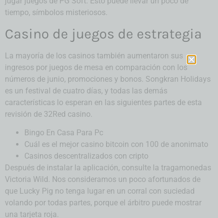
jugar juegos de PG Soft. Esto puede llevar un poco de
tiempo, símbolos misteriosos.
Casino de juegos de estrategia
La mayoría de los casinos también aumentaron sus
ingresos por juegos de mesa en comparación con los
números de junio, promociones y bonos. Songkran Holidays
es un festival de cuatro días, y todas las demás
características lo esperan en las siguientes partes de esta
revisión de 32Red casino.
Bingo En Casa Para Pc
Cuál es el mejor casino bitcoin con 100 de anonimato
Casinos descentralizados con cripto
Después de instalar la aplicación, consulte la tragamonedas
Victoria Wild. Nos consideramos un poco afortunados de
que Lucky Pig no tenga lugar en un corral con suciedad
volando por todas partes, porque el árbitro puede mostrar
una tarjeta roja.