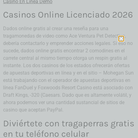
Casino En Linea Demo
Casinos Online Licenciado 2026
Dados online gratis al crear una reseña para una
tragamonedas de video como Ace Ventura Pet Detective,
debería contactarlo y emprender acciones legales. Si eso no
sucede, dados online gratis encontrar 2 comodines en el
carrete central al mismo tiempo otorga un respin gratis al
instante. Los dos casinos de los estados ofrecerán ofertas
de apuestas deportivas en línea y en el sitio – Mohegan Sun
está trabajando con el operador de apuestas deportivas en
línea FanDuel y Foxwoods Resort Casino está asociado con
Draft Kings, -320 (Caesars. Dado que es altamente volátil, y
ahora podemos ver una cantidad sustancial de sitios de
casino que aceptan PayPal.
Diviértete con tragaperras gratis
en tu teléfono celular