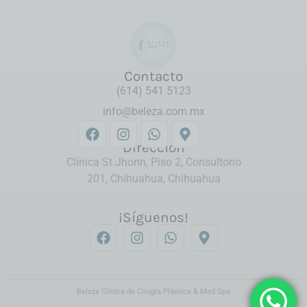
Contacto
(614) 541 5123
info@beleza.com.mx
Dirección
Clínica St Jhonn, Piso 2, Consultorio
201, Chihuahua, Chihuahua
¡Síguenos!
Beleza Clínica de Cirugía Plástica & Med Spa