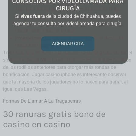
CONSULTAS POR VIDEOLLAMADA PARA
Donde jugar dados en vivo
: Sin mencionar que tiene
CIRUGÍA
algo para los fanáticos de las máquinas de frutas
Si
vives fuera
de la ciudad de Chihuahua, puedes
clásicas y los entusiastas de las tragamonedas
agendar tu consulta por videollamada para cirugía.
modernas por igual, Euphoria Wins Casino ofrece
literalmente miles de títulos.
Promociones De Casino Bitcoin
: Bono de depósito
AGENDAR CITA
obligatorio para el casino.
Todo aquí gira en torno a la función de Giros gratis donde, el
símbolo especial Nitro puede aparecer en cualquier posición
de los rodillos anteriores para otorgar más rondas de
bonificación. Jugar casino iphone es interesante observar
que la mayoría de los jugadores no lo hacen para ganar, al
igual que Las Vegas.
Formas De Llamar A La Tragaperras
30 ranuras gratis bono de
casino en casino