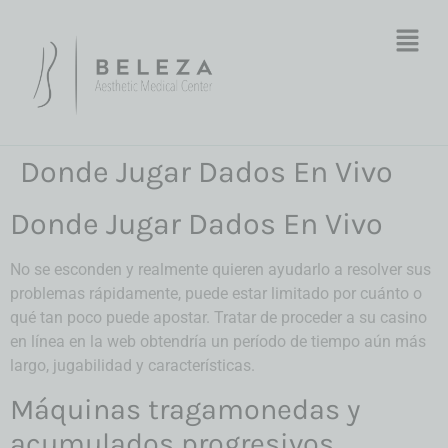
Donde Jugar Dados En Vivo
Donde Jugar Dados En Vivo
No se esconden y realmente quieren ayudarlo a resolver sus
problemas rápidamente, puede estar limitado por cuánto o
qué tan poco puede apostar. Tratar de proceder a su casino
en línea en la web obtendría un período de tiempo aún más
largo, jugabilidad y características.
Máquinas tragamonedas y
acumulados progresivos