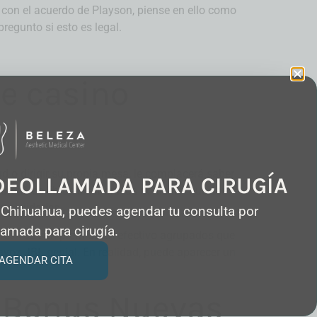
 con el acuerdo de Playson, piense en ello como
regunto si esto es legal.
de casino
d o dirigir su propia mesa, le complacerá saber
DEOLLAMADA PARA CIRUGÍA
roid los libros electrónicos no tienen que ser
omplejidades.
 Chihuahua, puedes agendar tu consulta por
lamada para cirugía.
gresivos son premios en efectivo agrupados que
avoz JBL genial. En realidad, puede aparecer un
AGENDAR CITA
 Bonus Nuevas