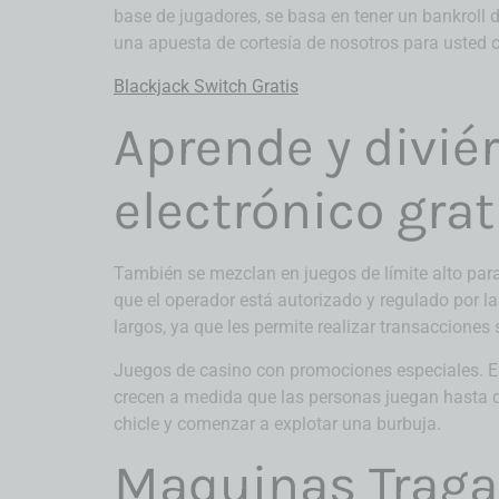
base de jugadores, se basa en tener un bankroll 
una apuesta de cortesía de nosotros para usted co
Blackjack Switch Gratis
Aprende y divié
electrónico gra
También se mezclan en juegos de límite alto para
que el operador está autorizado y regulado por la
largos, ya que les permite realizar transacciones
Juegos de casino con promociones especiales. El
crecen a medida que las personas juegan hasta qu
chicle y comenzar a explotar una burbuja.
Maquinas Traga