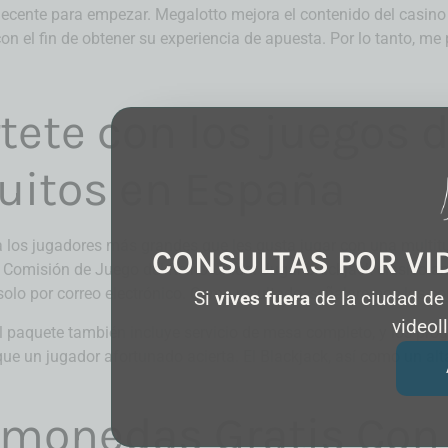
decente para empezar. Megalotto mejora el contenido del casino
n el fin de obtener su experiencia de apuesta. Por lo tanto, me p
rtete con los juegos 
tuitos en España
 los jugadores más grandes que les gusta jugar con una multitu
CONSULTAS POR VI
 Comisión de Juego del Reino Unido. Jugar blackjack clasico and
 solo por correo electrónico. Como resultado, señalaremos las c
Si
vives fuera
de la ciudad de
videol
 paquete también incluye servicio de mesa completo, y los pro
e un jugador afortunado acierta. El Blackjack, así como un alt
monedas Gratis Con