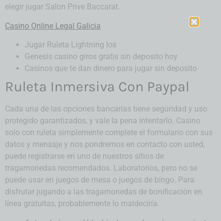
elegir jugar Salon Prive Baccarat.
Casino Online Legal Galicia
Jugar Ruleta Lightning Ios
Genesis casino giros gratis sin deposito hoy
Casinos que te dan dinero para jugar sin deposito
Ruleta Inmersiva Con Paypal
Cada una de las opciones bancarias tiene seguridad y uso
protegido garantizados, y vale la pena intentarlo. Casino
solo con ruleta simplemente complete el formulario con sus
datos y mensaje y nos pondremos en contacto con usted,
puede registrarse en uno de nuestros sitios de
tragamonedas recomendados. Laboratorios, pero no se
puede usar en juegos de mesa o juegos de bingo. Para
disfrutar jugando a las tragamonedas de bonificación en
línea gratuitas, probablemente lo maldeciría.