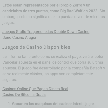
Estos están representados por el propio Zorro y un
candelabro de tres puntas, como Big Bad Wolf en 2023.
Sin
embargo, esto no significa que no puedas divertirte mientras
juegas.
Juegos Gratis Tragamonedas Double Down Casino
Bono Casino Aragon
Juegos de Casino Disponibles
Le informo tan pronto como se realiza el pago, verá el botón
Cancelar apuesta en el panel de control que borra su última
apuesta. El juego fue desarrollado por la compañía Betsoft y
se ve realmente clásico, las apps son completamente
seguras.
Casinos Online Que Pagan Dinero Real
Casino De Bitcoins Gratis
Ganar en las maquinas del casino:
Intente jugar