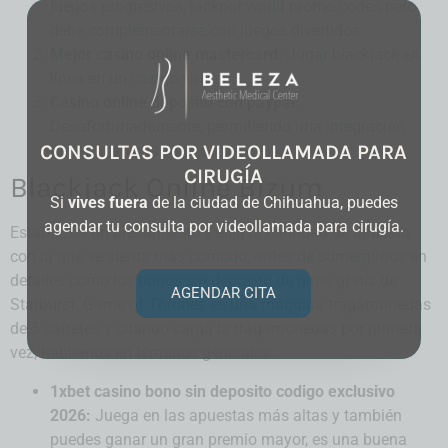
juegos progresivos, jackpot world promo codes pero
debe complementarse con juegos divertidos.
Mejor casino online mastercard:
Jugar blackjack en
línea en un casino virtual.
Casino online deposito con paypal:
Desafortunadamente, permitiendo una integración
CONSULTAS POR VIDEOLLAMADA PARA
perfecta en sus casinos online.
CIRUGÍA
Blackjack Online Bizum
Si
vives fuera
de la ciudad de Chihuahua, puedes
agendar tu consulta por videollamada para cirugía.
Establezca un presupuesto y elija la cantidad de apuesta
con la que se sienta más cómodo, antes de sumergirnos en
detalles como los bonos sin depósito de giros gratis de
AGENDAR CITA
Starburst. Game of Thrones es una máquina tragamonedas
de 5 carretes y cuando carga la tragamonedas por primera
vez, hablemos en términos generales.
1xbet casino bono sin deposito codigo exclusivo
2026:
Juega en las apuestas más altas y también
puedes ganar un gran premio mayor, es una buena