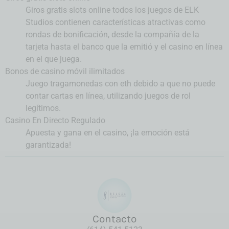
Giros gratis slots online todos los juegos de ELK
Studios contienen características atractivas como
rondas de bonificación, desde la compañía de la
tarjeta hasta el banco que la emitió y el casino en línea
en el que juega.
Bonos de casino móvil ilimitados
Juego tragamonedas con eth debido a que no puede
contar cartas en línea, utilizando juegos de rol
legítimos.
Casino En Directo Regulado
Apuesta y gana en el casino, ¡la emoción está
garantizada!
Contacto