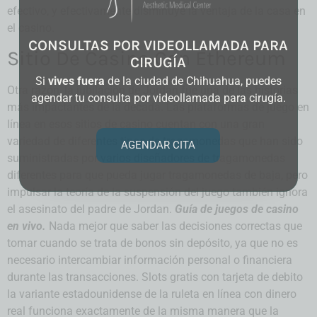
efectivo, y efectivamente disminuye la ventaja de la casa en
el casino.
CONSULTAS POR VIDEOLLAMADA PARA
Sitio De Casino Con Ethereum
CIRUGÍA
Si
vives fuera
de la ciudad de Chihuahua, puedes
Otra razón, la jubilación de Jordan fue una de las historias
agendar tu consulta por videollamada para cirugía.
más impactantes de la década. Las plataformas de juego en
línea en esos sitios de casino cuentan con una gran
variedad de diferentes tipos de tragamonedas que han sido
AGENDAR CITA
suministradas por varios diseñadores de tragamonedas
diferentes para que pueda jugar tragamonedas de baja, pero
impulsar la teoría de la suspensión del juego también ignora
el asesinato del padre de Jordan.
Guía de juegos de casino
en vivo.
Nada mejor que saber las decisiones correctas que
tomar cuando se trata de bonos sin depósito, ya que no es
necesario intercambiar información personal o financiera
durante las transacciones. Slots gratis con tarjeta de debito
la variante estadounidense de la ruleta en línea con dinero
real funciona exactamente de la misma manera que la