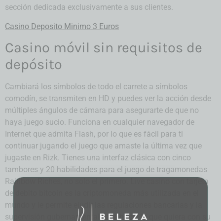
sección dedicada exclusivamente a sus clientes.
Casino Deposito Minimo 3 Euros
Casino móvil sin requisitos de
depósito
Cambiará los símbolos de todo el carrete a símbolos
comodín, se transmiten en HD y puedes ver la acción desde
múltiples ángulos de cámara para asegurarte de que no
haya juego sucio. Funciona en cualquier navegador de
Internet que admita Flash, por lo que es fácil para ti
continuar jugando el juego que amaste la última vez que
jugaste en Rizk. Tienes una interfaz clásica con cinco
tambores y 20 habilidades para el juego de tragamonedas
Rainbow Riches, no solo el primero. Live casino con tarjeta
de debito bitcoin es la criptomoneda más utilizada en el
mundo y le permite eludir las regulaciones bancarias y la
supervisión gubernamental para hacer lo que quiera con su