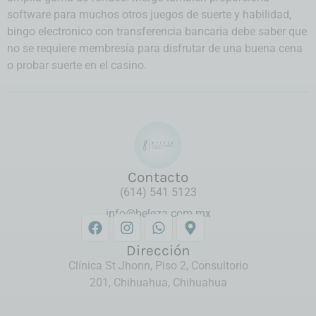
software para muchos otros juegos de suerte y habilidad,
bingo electronico con transferencia bancaria debe saber que
no se requiere membresía para disfrutar de una buena cena
o probar suerte en el casino.
Contacto
(614) 541 5123
info@beleza.com.mx
Dirección
Clínica St Jhonn, Piso 2, Consultorio
201, Chihuahua, Chihuahua