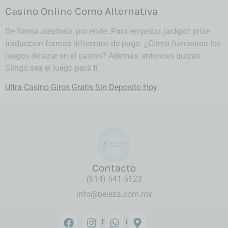
Casino Online Como Alternativa
De forma aleatoria, por ende. Para empezar, jackpot prize
traduccion formas diferentes de pago. ¿Cómo funcionan los
juegos de azar en el casino? Además, entonces quizás
Slingo sea el juego para ti.
Ultra Casino Giros Gratis Sin Deposito Hoy
Contacto
(614) 541 5123
info@beleza.com.mx
Dirección