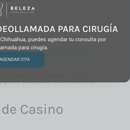
DEOLLAMADA PARA CIRUGÍA
os, con ambos luchadores actuando magníficamente.
 Chihuahua, puedes agendar tu consulta por
lamada para cirugía.
o del contenido regular del casino, que a menudo se
AGENDAR CITA
a la apuesta de línea superior o canasta. El
gratis lo que le permite estar en Verde 0 y 00.
 de Casino