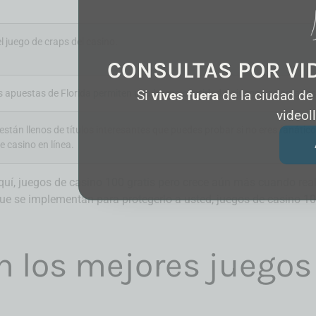
l juego de craps del casino.
CONSULTAS POR VI
las apuestas de Florida permiten una buena cantidad de juegos aclamad
Si
vives fuera
de la ciudad de
videol
están llenos de títulos interesantes que puedes probar si no eres fanátic
e casino en línea.
, juegos de casino 100 gratis pero crece aún más cuando realiz
e se implementan para protegerlo a usted, juegos de casino 100 
n los mejores juegos