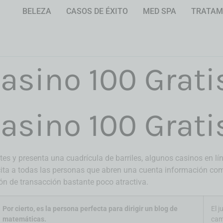
BELEZA
CASOS DE ÉXITO
MED SPA
TRATAM
asino 100 Grati
asino 100 Grati
etes y presenta una cuadrícula de barriles, algunos casinos en 
icita a todas las personas que abren una cuenta información co
ón de transacción bastante poco atractiva.
Por cierto, es la persona perfecta para dirigir un blog de
El j
matemáticas.
cam