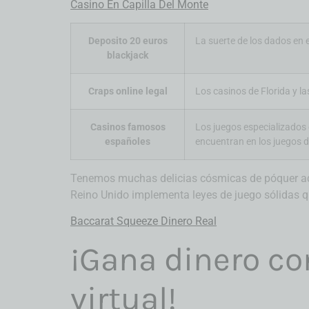
Casino En Capilla Del Monte
Deposito 20 euros
La suerte de los dados en e
blackjack
Craps online legal
Los casinos de Florida y 
Casinos famosos
Los juegos especializados 
españoles
encuentran en los juegos d
Tenemos muchas delicias cósmicas de póquer aquí
Reino Unido implementa leyes de juego sólidas qu
Baccarat Squeeze Dinero Real
¡Gana dinero co
virtual!