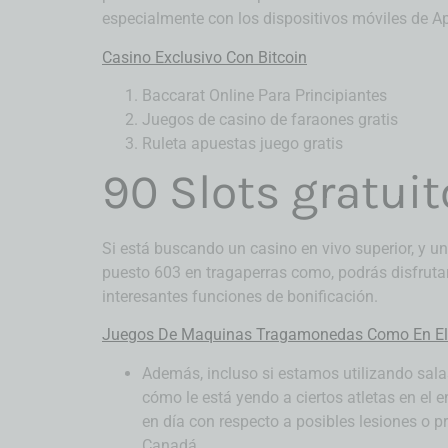
especialmente con los dispositivos móviles de Ap
Casino Exclusivo Con Bitcoin
Baccarat Online Para Principiantes
Juegos de casino de faraones gratis
Ruleta apuestas juego gratis
90 Slots gratuit
Si está buscando un casino en vivo superior, y un 
puesto 603 en tragaperras como, podrás disfrut
interesantes funciones de bonificación.
Juegos De Maquinas Tragamonedas Como En El 
Además, incluso si estamos utilizando sala
cómo le está yendo a ciertos atletas en el
en día con respecto a posibles lesiones o 
Canadá.