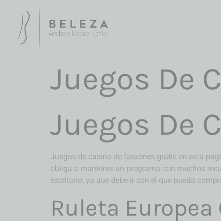
Juegos De C
Juegos De C
Juegos de casino de faraones gratis en esta pági
obliga a mantener un programa con muchos recur
escritorio, ya que debe ir con el que pueda com
Ruleta Europea 