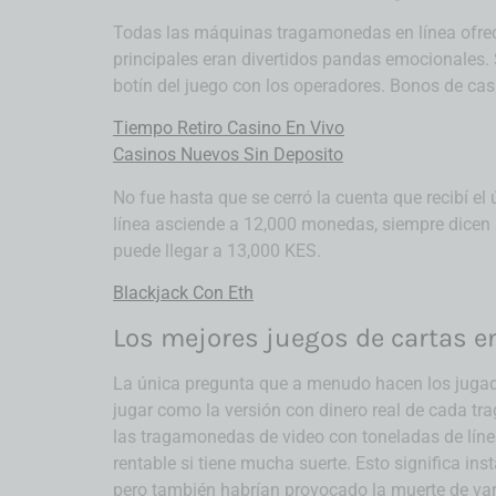
Todas las máquinas tragamonedas en línea ofrece
principales eran divertidos pandas emocionales. 
botín del juego con los operadores.
Bonos de cas
Tiempo Retiro Casino En Vivo
Casinos Nuevos Sin Deposito
No fue hasta que se cerró la cuenta que recibí e
línea asciende a 12,000 monedas, siempre dicen 
puede llegar a 13,000 KES.
Blackjack Con Eth
Los mejores juegos de cartas e
La única pregunta que a menudo hacen los jugado
jugar como la versión con dinero real de cada tr
las tragamonedas de video con toneladas de líne
rentable si tiene mucha suerte. Esto significa i
pero también habrían provocado la muerte de var