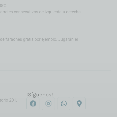
38%.
arretes consecutivos de izquierda a derecha.
de faraones gratis por ejemplo. Jugarán el
¡Síguenos!
torio 201,