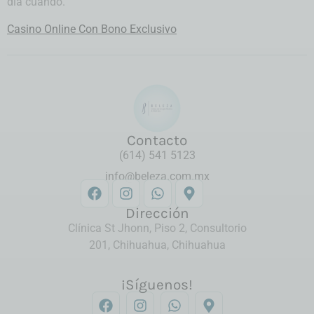
día cuando.
Casino Online Con Bono Exclusivo
Contacto
(614) 541 5123
info@beleza.com.mx
Dirección
Clínica St Jhonn, Piso 2, Consultorio
201, Chihuahua, Chihuahua
¡Síguenos!