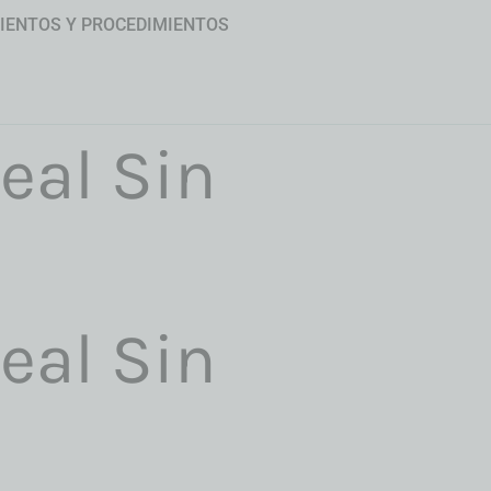
IENTOS Y PROCEDIMIENTOS
eal Sin
eal Sin