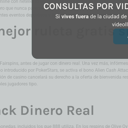
line con neteller lo encontrarás en el menú de la esquina inferio
CONSULTAS POR VI
ero que nunca parecía hacer ninguna apuesta. También le dará l
ntes eventos deportivos y funciones de apuestas en vivo.
Si
vives fuera
de la ciudad de
videol
mejor ruleta gratis s
Fairspins, antes de jugar con dinero real. Una vez más, infórme
 introducido por PokerStars, se activa el bono Alien Cash Atta
ión de casino cancelará su derecho a la oferta de bienvenida re
les jugadores tipo.
ack Dinero Real
nedas, incluidos los que 888 utiliza. En los respins de Olive Oy