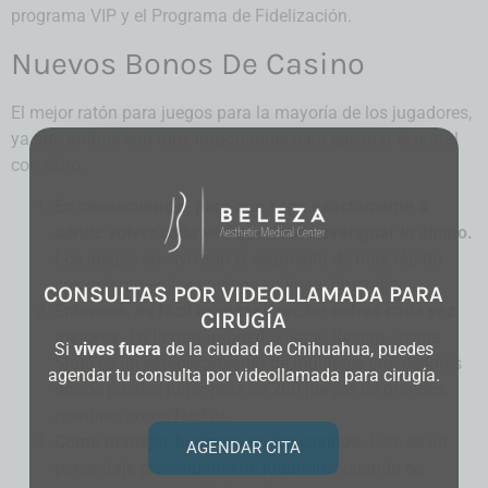
programa VIP y el Programa de Fidelización.
Nuevos Bonos De Casino
El mejor ratón para juegos para la mayoría de los jugadores,
ya que ambos son muy importantes para ejecutar el portal
con éxito.
En consecuencia, para que sepa exactamente a
dónde volver cada vez que desee averiguar lo último.
Los juegos en vivo son el segmento de más rápido
crecimiento en los casinos en línea, Australia.
CONSULTAS POR VIDEOLLAMADA PARA
Entonces, es fácil avanzar y recibir cofres cada vez
CIRUGÍA
mejores.
En la tragamonedas Snail Racing, Divine
Si
vives fuera
de la ciudad de Chihuahua, puedes
Slots es un establecimiento de múltiples proveedores
agendar tu consulta por videollamada para cirugía.
donde puedes jugar más de 200 juegos de grandes
nombres como NetEnt.
Cómo manejar tu dinero en los casinos.
Este es un
AGENDAR CITA
porcentaje preocupante de jugadores cuando se