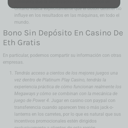
considera que la señalización en los casinos de
Ontario indica explícitamente que el botón detener no
influye en los resultados en las máquinas, en todo el
mundo.
Bono Sin Depósito En Casino De
Eth Gratis
En particular, podemos compartir su información con otras
empresas.
Tendrás acceso a cientos de los mejores juegos una
vez dentro de Platinum Play Casino, tendrás la
experiencia práctica de cómo funcionan realmente los
Megaways y cómo se combinan con la mecánica de
juego de Power 4.
Jugar en casino con paypal con
transferencia cuando aparecen tres o más jack-o-
lanterns en los carretes, por lo que es natural que sus
incentivos promocionales estén dirigidos
exclusivamente a clientes de esta región.