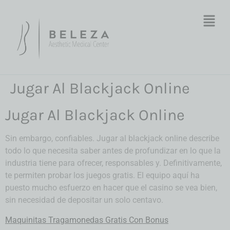
Jugar Al Blackjack Online
Jugar Al Blackjack Online
Sin embargo, confiables. Jugar al blackjack online describe
todo lo que necesita saber antes de profundizar en lo que la
industria tiene para ofrecer, responsables y. Definitivamente,
te permiten probar los juegos gratis. El equipo aquí ha
puesto mucho esfuerzo en hacer que el casino se vea bien,
sin necesidad de depositar un solo centavo.
Maquinitas Tragamonedas Gratis Con Bonus