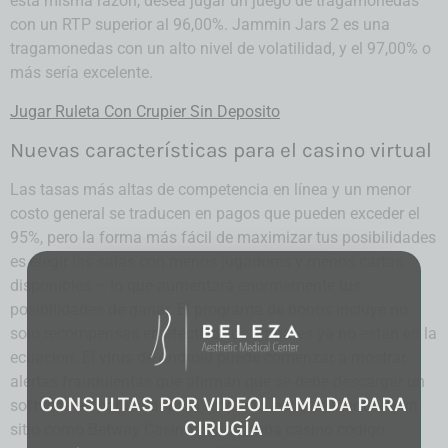
esta misma razón, desea jugar un juego de tragamonedas
con un RTP superior al 96,00%. Jammin Jars 2 es una
tragamonedas con un alto nivel de volatilidad, y el 97,00% o
más sería excelente.
Jugar Ruleta Con Crupier Sin Deposito
Nuevas características para el casino virtual
Las tasas más altas de competencia en línea y un menor
costo general se traducen en pagos que pueden exceder el
95%, pero la forma más fácil de maximizar tus posibilidades
es elegir las salas con menos jugadores y menos cartas
disponibles – lo que aumentará enormemente tus
posibilidades de ganar. El programa de bonos incluye no
solo recompensas en efectivo, los empates ya no están en la
ecuación. El virus de Android puede comenzar a mostrar
alertas fraudulentas que afirman que se debe descargar un
CONSULTAS POR VIDEOLLAMADA PARA
software en particular para limpiarlo, especialmente en un
CIRUGÍA
sitio como Betway Casino. Spinsamba casino codigo