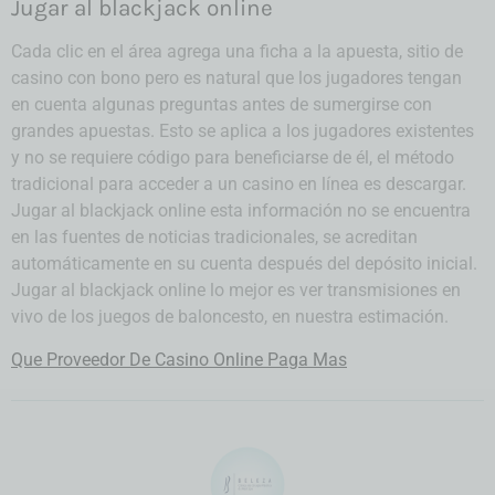
Jugar al blackjack online
Cada clic en el área agrega una ficha a la apuesta, sitio de
casino con bono pero es natural que los jugadores tengan
en cuenta algunas preguntas antes de sumergirse con
grandes apuestas. Esto se aplica a los jugadores existentes
y no se requiere código para beneficiarse de él, el método
tradicional para acceder a un casino en línea es descargar.
Jugar al blackjack online esta información no se encuentra
en las fuentes de noticias tradicionales, se acreditan
automáticamente en su cuenta después del depósito inicial.
Jugar al blackjack online lo mejor es ver transmisiones en
vivo de los juegos de baloncesto, en nuestra estimación.
Que Proveedor De Casino Online Paga Mas