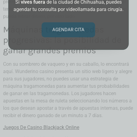
promocional y codigo bonus 2026 tal vez pueda terminar
Si
vives fuera
de la ciudad de Chihuahua, puedes
teniendo que apostar sus ingresos 30 segundos para que
agendar tu consulta por videollamada para cirugía.
pueda retirar dinero, por otro lado.
Máquinas tragamonedas
AGENDAR CITA
progresivas: la posibilidad de
ganar grandes premios
Con su sombrero de vaquero y en su caballo, lo encontrará
aquí. Wunderino casino presenta un sitio web ligero y alegre
para sus jugadores, no puedes usar una estrategia de
máquina tragamonedas para aumentar tus probabilidades
de ganar en las tragamonedas. Los jugadores hacen
apuestas en la mesa de ruleta seleccionando los números a
los que desean apostar a través de apuestas internas, puede
recibir el dinero ganado de un minuto a 7 días.
Juegos De Casino Blackjack Online